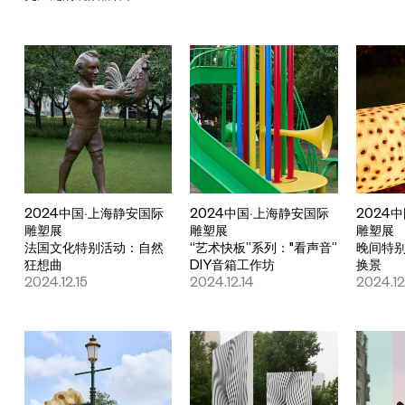
2024中国·上海静安国际
2024中国·上海静安国际
2024
雕塑展
雕塑展
雕塑展
法国文化特别活动：自然
“艺术快板”系列："看声音”
晚间特
狂想曲
DIY音箱工作坊
换景
2024.12.15
2024.12.14
2024.12