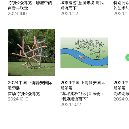
特别公众导览：雕塑中的
城市漫游“意游未境·随我
特别公
声音与联觉
顺流而下”
的艺术
2024.11.16
2024.11.2
2024.11
2024中国·上海静安国际
2024中国·上海静安国际
2024
雕塑展
雕塑展
雕塑展
首场特别公众导览
“草坪柔板”系列音乐会：
高峰论
2024.10.19
“我愿顺流而下”
2024.9
2024.10.12