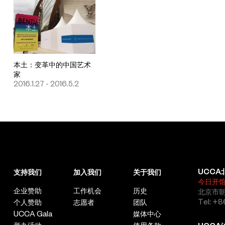
本土：变革中的中国艺术
家
2016.1.27 - 2016.5.2
UCCA
支持我们
加入我们
关于我们
今日开
企业赞助
工作机会
历史
北京市朝
Tel: +8
个人赞助
志愿者
团队
UCCA Gala
媒体中心