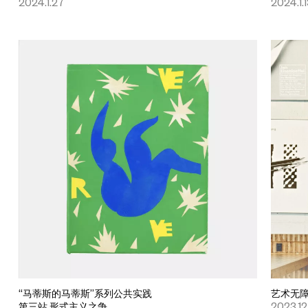
2024.1.27
2024.1.
“马蒂斯的马蒂斯”系列公共实践
艺术无
第三站 形式主义之争
2023.12