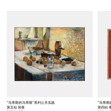
“马蒂斯的马蒂斯”系列公共实践
“马蒂斯
第五站 前夜
第四站 