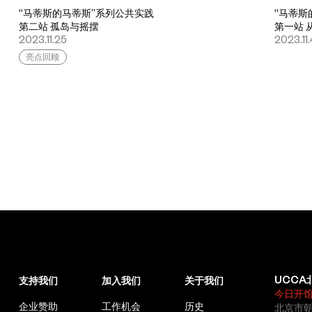
“马蒂斯的马蒂斯”系列公共实践
“马蒂斯
第二站 孤岛与摇摆
第一站 
2023.11.25
2023.11
亮点回顾
UCCA
支持我们
加入我们
关于我们
今日开
企业赞助
工作机会
历史
北京市朝