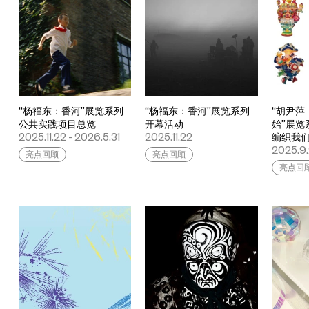
“杨福东：香河”展览系列
“杨福东：香河”展览系列
“胡尹萍
公共实践项目总览
开幕活动
始”展览
2025.11.22 - 2026.5.31
2025.11.22
编织我
2025.9
亮点回顾
亮点回顾
亮点回