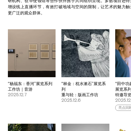
研机构、驻华使领馆等合作伙伴携手共同组织呈现。多数项目还特
增设线上直播环节，有效打破地域与空间的限制，让艺术的魅力触
更广泛的观众群体。
“杨福东：香河”展览系列
“林金：枕水漱石”展览系
“田中功
工作坊｜音游
列
展览系
2025.12.7
重与轻：版画工作坊
特邀导
2025.12.6
2025.12
亮点回