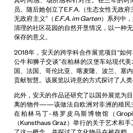
其时间感、场所感和针对性。在三年的时间
员。随后她创立了E.F.A.（生态女性无政
无政府主义”（
E.F.A. im Garten
）系列中，
清理的社区花园的自然开垦情况，以一种
保存的意义。
2018年，安天的跨学科合作展览项目“如
公牛和狮子交谈”在柏林的汉堡车站现代
国、法国、哥伦比亚、喀麦隆、波兰、塞
贡献智慧。该展览以诗意的方式探讨了人类
此外，安天的作品还研究了以国外展览为
离的物件——该做法自欧洲对非洲的殖民
在柏林马丁-格罗皮乌斯博物馆（Gropius
（Kunsthaus Graz）举行的关于艺
了这一概念，并探讨了文化物品在被存档