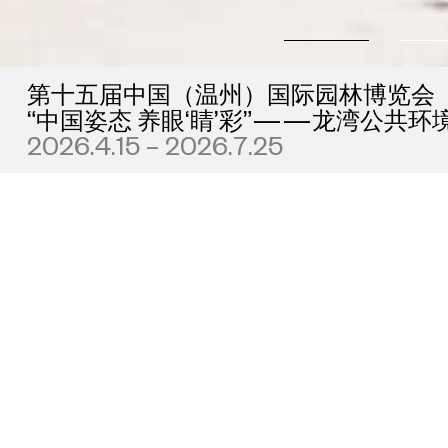
第十五届中国（温州）国际园林博览会
“中国姿态 养眼‘睛’彩”——龙湾公共
2026.4.15 – 2026.7.25
全部
政府合作
品牌合作
地产合作
UCCA Lab作为UCCA尤伦斯当代艺术中心旗下探索艺术多元合作
能性的跨界平台，参与各地政府文化项目，与各领域杰出品牌和跨
化创作者携手呈现多元形态的艺术项目。UCCA Lab通过深入合作
不同的社区、城市、国家发声，将当代文化与艺术的魅力传递给更
泛人群的同时，持续探索城市在地性实践，不断拓展艺术项目边界。
任何与UCCA Lab品牌项目合作等相关咨询，请发送邮件到
lab@ucca.org.cn