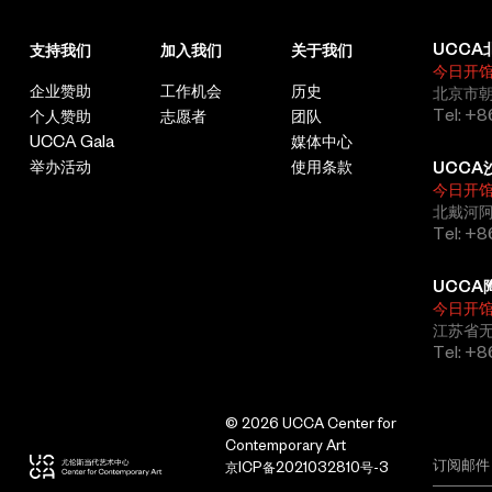
UCCA
支持我们
加入我们
关于我们
今日开
企业赞助
工作机会
历史
北京市朝
Tel: +8
个人赞助
志愿者
团队
UCCA Gala
媒体中心
举办活动
使用条款
UCCA
今日开
北戴河
Tel: +
UCCA
今日开
江苏省
Tel: +
© 2026 UCCA Center for
Contemporary Art
京ICP备2021032810号-3