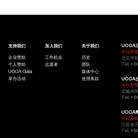
UCCA
支持我们
加入我们
关于我们
今日开
企业赞助
工作机会
历史
北京市朝
Tel: +8
个人赞助
志愿者
团队
UCCA Gala
媒体中心
举办活动
使用条款
UCCA
今日开
北戴河
Tel: +
UCCA
今日开
江苏省
Tel: +