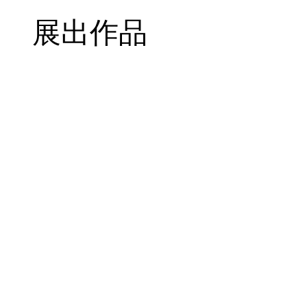
斯不但为此精心挑选展品，还亲自参与美
展出作品
品的具体摆放方式，马蒂斯美术馆也是马
陈的美术馆。展览标题“马蒂斯的马蒂斯
与，旨在突出强调马蒂斯本人对于展览的“
马蒂斯独一无二的艺术遗产与当下观众的
现马蒂斯一生的艺术探索、创作脉络与艺术
2023年是马蒂斯诞辰154周年，值此之
法国，首次远赴中国。“马蒂斯的马蒂斯”
接的呈现，更邀请中国观众共同踏上一段
人所倾注的心血及其70年前捐赠的一批
作实践、卓越的艺术成就与人生经历展开深
“马蒂斯的马蒂斯”遵循艺术家的人生与创
UCCA面积为1000平方米的展厅空间内