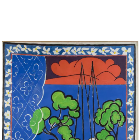
术馆展厅的规划，甚至精确到每件作
蒂斯生前唯一落成并亲自参与策划展
”源于艺术家对美术馆规划的高度参
策划”角色。因此，本次展览可视为
相遇，以最为直观的方式，近距离呈
理念。
际，这批珍贵的藏品离开艺术家故乡
不仅是对马蒂斯完整艺术生涯最为直
独一无二的发现之旅，藉由艺术家本
收藏珍品，对这位艺术大师不懈的创
入而全面的探索。
作发展轨迹，以11个章节展开，在
，通过280余件珍贵且丰富的作品与