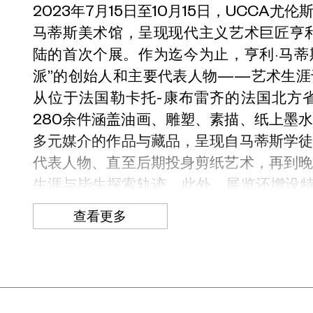
2023年7月15日至10月15日，UCCA
马蒂斯美术馆，呈现现代主义艺术巨匠亨利·马
陆的首次个展。作为迄今为止，亨利·马蒂
派”的创始人和主要代表人物——艺术生
从位于法国勒卡托-康布雷齐的法国北方
280余件涵盖油画、雕塑、素描、纸上墨
多元媒介的作品与藏品，呈现自马蒂斯学
代表人物、直至后期投身剪纸艺术，再到
生涯与毕生探索轨迹。此外，展览还增设特
国1920-40年代现代绘画运动的联系与影
查看更多
2024年2月18日，展览将巡展至上海UCCA 
亨利·马蒂斯，1869年12月31日在法国勒
多年历史的纺织世家。在去世的前两年，
批作品捐给家乡，由此奠定了法国北方省