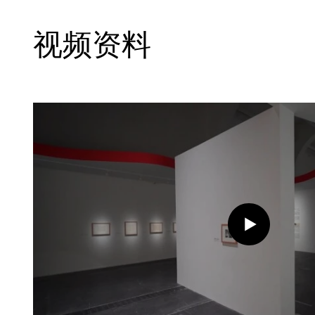
科利尤尔创作的《科利尤尔，太阳街》（1
视频资料
（1905）等多幅作品，以及马蒂斯终生保留
约1912年春），展现了马蒂斯如何大胆打
旧的画法，为绘画史开启了全新篇章。
第四章“1920年代：模特至上”再现了在
蒂斯所踏上的全新创作道路。在《小纤细躯干
宫娥像》（1925）、《〈亨利埃特 II〉素
尼斯台灯与金鱼》（1929）等作品中，
对于人体与人像展开探索。而东方风情服
及模特身上所散发出的丰韵气质，则为马
力。接下来的“塔希提之旅”突出强调了19
斯艺术创作的灵感与影响。身处逆境的马
了全新挑战：前往塔希提，寻找新的光线
表性的《塔希提之窗或塔希提岛II》（1935年