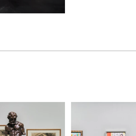
海洋》（1946）等作品。这次旅行
觅和自我超越的契机，也为马蒂斯日
础。在“1940年代：风格的极致”
如《两位女孩，黄色裙与苏格兰格纹
条的描绘，如《凯西亚的肖像》（1951
之初对油画和素描领域的探索做出总
的问题。而风格激进的《阳光透过窗
日）不但代表了艺术家在创作方向上的
作的转向和所涉媒介的多样性。第七
身心投入的剪纸创作。从《〈决定性
设计稿（1952）、《伊卡洛斯》
到剪纸技法集大成之作艺术书《爵士》