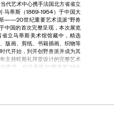
尤伦斯当代艺术中心携手法国北方省省立
蒂斯（1869-1954）于中国大
斯——20世纪重要艺术流派“野兽
涯于中国的首次完整呈现，本次展览
省省立马蒂斯美术馆馆藏中，精选
水、版画、剪纸、书籍插画、织物等
徒时代开始，到开创野兽派并成为其
晚年主持旺斯礼拜堂设计的完整艺术
别章节，对马蒂斯与“野兽派”对中
响进行了探讨。2023年11月4日至
Edge。
卡托-康布雷齐出生，出身于拥有300
马蒂斯决定将自己收藏的最珍贵的一
省立马蒂斯美术馆的馆藏核心。马蒂