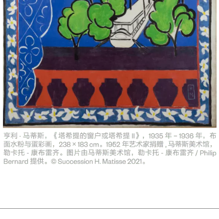
记的展览。展厅内每个空间天花板的
灵感进行设计，在向这位“野兽派”
创作形式大胆创新致敬的同时，邀请
演变。
言，首先通过“美术馆的缘起”介绍
马蒂斯生前亲自精心挑选。因而本次
人生与艺术创作脉络的系统性回顾与
的一次自我阐释与总结。接下来的
积累和扩展创作技法的早期实践。此
年半时间才完成的《临摹夏尔丹〈鳐
如《自画像》（1900），以及通过旅
物橙子》（1899），为此后的关
的革命”则重点呈现马蒂斯所引发的
，如在阳光明媚、色彩缤纷的小渔村