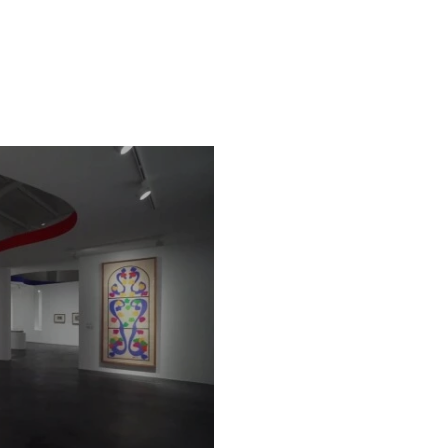
905年夏）、《科利尤尔的海岸》
的组画《鸢尾和虞美人》（I和II，
破传统绘画观念的束缚，颠覆因循守
一战后西方文化艺术蓬勃发展时期，马
》(1929)、《穿彩色条纹裤的大
描》（约1928）、《室内裸体像、威
马蒂斯通过雕塑、素描、版画等媒介
饰，借助道具打造的装饰性布景，以
蒂斯画作的叙事空间注入了图像的张
30年塔希提（大溪地）之旅给予马蒂
蒂斯，在60岁花甲之年对自己发起
。他在此行多年之后才创作了具有代
12月18日-1936年3月15日）、