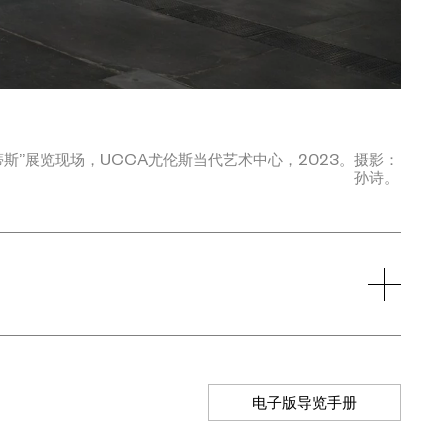
蒂斯”展览现场，UCCA尤伦斯当代艺术中心，2023。摄影：
孙诗。
电子版导览手册
购票