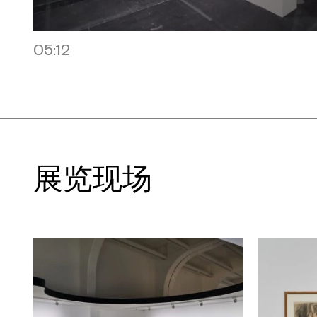
《大洋洲，天空》（1946）和《大洋洲，
不但改变了马蒂斯的认知，成为他向内寻
05:12
后投身具有艺术革命意义的剪纸创作奠定了基
中，马蒂斯通过标志性色彩鲜艳的油画，
裙》（1941年11月2日-16日）和墨水线
年6月14日）等作品，为自己从艺术生涯
结：即解决线条和色彩之间究竟孰占上风
展览现场
格照进室内》（1942年10月22日-23
重要转变，也启发了许多后世的艺术家。
随后的章节着重呈现了马蒂斯晚年艺术创
章“剪纸”聚焦马蒂斯艺术生涯后期几乎全
瞬间：亨利·卡蒂埃-布列松〉摄影集》封面
（1947）、《蔓藤花纹》（1947）再