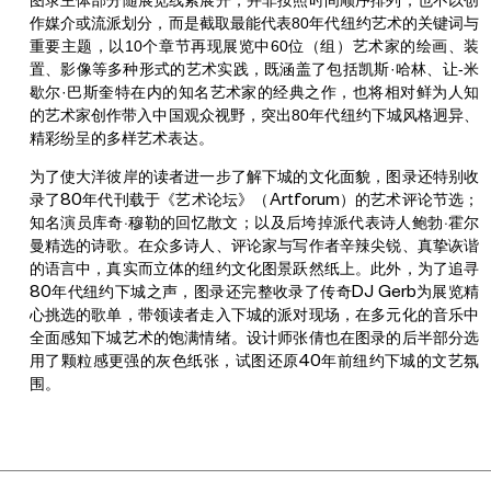
图录主体部分随展览线索展开，并非按照时间顺序排列，也不以创
作媒介或流派划分，而是截取最能代表80年代纽约艺术的关键词与
重要主题，以10个章节再现展览中60位（组）艺术家的绘画、装
置、影像等多种形式的艺术实践，既涵盖了包括凯斯·哈林、让-米
歇尔·巴斯奎特在内的知名艺术家的经典之作，也将相对鲜为人知
的艺术家创作带入中国观众视野，突出80年代纽约下城风格迥异、
精彩纷呈的多样艺术表达。
为了使大洋彼岸的读者进一步了解下城的文化面貌，图录还特别收
录了80年代刊载于《艺术论坛》（Artforum）的艺术评论节选；
知名演员库奇·穆勒的回忆散文；以及后垮掉派代表诗人鲍勃·霍尔
曼精选的诗歌。在众多诗人、评论家与写作者辛辣尖锐、真挚诙谐
的语言中，真实而立体的纽约文化图景跃然纸上。此外，为了追寻
80年代纽约下城之声，图录还完整收录了传奇DJ Gerb为展览精
心挑选的歌单，带领读者走入下城的派对现场，在多元化的音乐中
全面感知下城艺术的饱满情绪。设计师张倩也在图录的后半部分选
用了颗粒感更强的灰色纸张，试图还原40年前纽约下城的文艺氛
围。