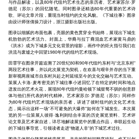
与作品解读，以及80年代纽约艺术生态的亲历者、艺术家苏尔·罗
德尼（苏尔）的回忆随笔。同时图录还精选80年代重要的艺术诗
歌、评论文章片段，重现当时纽约的文化风貌。《下城往事》图录
由设计师张倩操刀设计，浙江摄影出版社出版。
图录以细腻的布面包裹，亮眼的黄色贯穿全书始终，展现出下城生
机勃勃的艺术活力。封面上，华裔与拉丁裔混血艺术家黄马鼎的
《洪水》成为下城多元文化背景的缩影，画作中的炬火指引我们在
洪流与废墟之中回望1980年代的纽约艺术现场。
田霏宇在图录开篇追溯了20世纪80和90年代纽约东村与“北京东村”
两段艺术往事，并以此次展览为契机，在欢喜与艰辛并存的当下重
新审视两座城市自东村兴起之时延续至今的文化交融与艺术互动。
策展人卡洛·麦考密克的下城往事小述回忆了在特定的时间和地点
迸发出的艺术火花，展现80年代纽约曼哈顿下城桀骜不驯的创意群
体与他们所代表的时代精神。艺术家苏尔·罗德尼（苏尔）同样作
为80年代纽约艺术现场的亲历者，讲述了彼时纽约的文化艺术生
态，揭示出这样一场“不可避免的大爆炸”如何在下城发生。本次展
览的另一位策展人彼得·逸利则结合丰富的历史展览资料、艺术评
论文章及艺术家自述，详尽地解读展览中的重点作品，串联起生动
的下城往事导览，引领读者走进“物逝人非”的下城艺术过往。