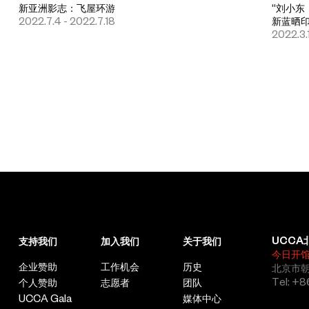
新亚洲影志：飞屋环游
“刘小东
2022.7.4 - 2022.7.18
新蓝晒
2022.3.
UCCA
支持我们
加入我们
关于我们
今日开
企业赞助
工作机会
历史
北京市朝
Tel: +8
个人赞助
志愿者
团队
UCCA Gala
媒体中心