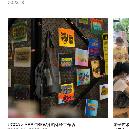
2023.1.8
UCCA × ABS CREW涂鸦体验工作坊
亲子艺