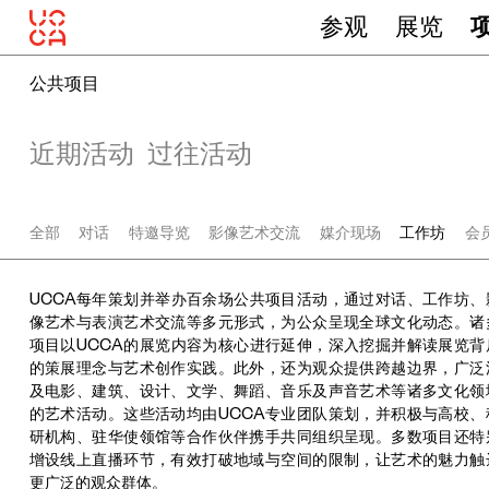
参观
展览
公共项目
近期活动
过往活动
全部
对话
特邀导览
影像艺术交流
媒介现场
工作坊
会
UCCA每年策划并举办百余场公共项目活动，通过对话、工作坊、
像艺术与表演艺术交流等多元形式，为公众呈现全球文化动态。诸
项目以UCCA的展览内容为核心进行延伸，深入挖掘并解读展览背
的策展理念与艺术创作实践。此外，还为观众提供跨越边界，广泛
及电影、建筑、设计、文学、舞蹈、音乐及声音艺术等诸多文化领
的艺术活动。这些活动均由UCCA专业团队策划，并积极与高校、
研机构、驻华使领馆等合作伙伴携手共同组织呈现。多数项目还特
增设线上直播环节，有效打破地域与空间的限制，让艺术的魅力触
更广泛的观众群体。