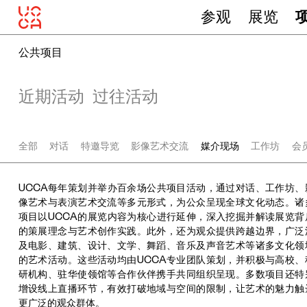
参观
展览
公共项目
近期活动
过往活动
全部
对话
特邀导览
影像艺术交流
媒介现场
工作坊
会
UCCA每年策划并举办百余场公共项目活动，通过对话、工作坊、
像艺术与表演艺术交流等多元形式，为公众呈现全球文化动态。诸
项目以UCCA的展览内容为核心进行延伸，深入挖掘并解读展览背
的策展理念与艺术创作实践。此外，还为观众提供跨越边界，广泛
及电影、建筑、设计、文学、舞蹈、音乐及声音艺术等诸多文化领
的艺术活动。这些活动均由UCCA专业团队策划，并积极与高校、
研机构、驻华使领馆等合作伙伴携手共同组织呈现。多数项目还特
增设线上直播环节，有效打破地域与空间的限制，让艺术的魅力触
更广泛的观众群体。