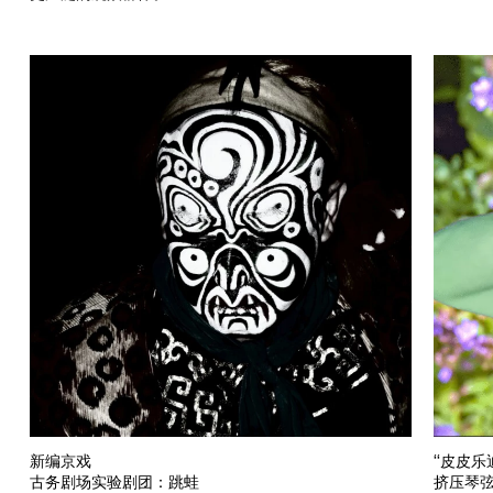
新编京戏
“皮皮乐
古务剧场实验剧团：跳蛙
挤压琴