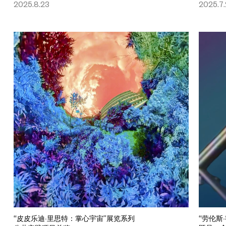
2025.8.23
2025.7
“皮皮乐迪·里思特：掌心宇宙”展览系列
“劳伦斯