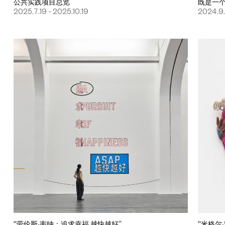
公共实践项目总览
既是一
2025.7.19 - 2025.10.19
2024.9.
“劳伦斯·韦纳：追求幸福 越快越好”
“米格尔