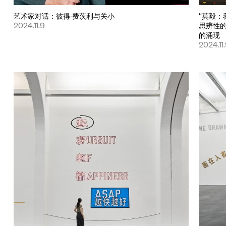
艺术家对话：彼得·费茨利与关小
“莫毅：
2024.11.9
思辨性
的涌现
2024.11