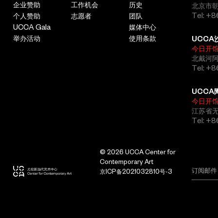
企业赞助
工作机会
历史
北京市朝
Tel: +8
个人赞助
志愿者
团队
UCCA Gala
媒体中心
举办活动
使用条款
UCCA
今日开
北戴河
Tel: +
UCCA
今日开
江苏省
Tel: +
© 2026 UCCA Center for
Contemporary Art
京ICP备2021032810号-3