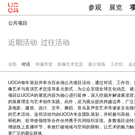
参观
展览
公共项目
近期活动
过往活动
全部
对话
特邀导览
影像艺术交流
媒介现场
工作坊
会
UCCA每年策划并举办百余场公共项目活动，通过对话、工作坊、
像艺术与表演艺术交流等多元形式，为公众呈现全球文化动态。诸
项目以UCCA的展览内容为核心进行延伸，深入挖掘并解读展览背
的策展理念与艺术创作实践。此外，还为观众提供跨越边界，广泛
及电影、建筑、设计、文学、舞蹈、音乐及声音艺术等诸多文化领
的艺术活动。这些活动均由UCCA专业团队策划，并积极与高校、
研机构、驻华使领馆等合作伙伴携手共同组织呈现。多数项目还特
增设线上直播环节，有效打破地域与空间的限制，让艺术的魅力触
更广泛的观众群体。