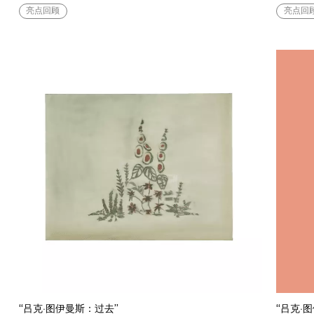
亮点回顾
亮点回
“吕克·图伊曼斯：过去”
“吕克·