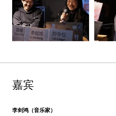
嘉宾
李剑鸿（音乐家）