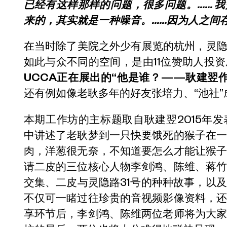
已经有这样那样的问题，很多问题。…… 
来的，其实就是一种噪音。……因为人之间
在当时除了美院之外少有展览的杭州，灵隐
如此与众不同的空间，是由11位赞助人投
UCCA正在展出的“他是谁？——耿建翌
还有例如像老耿多年的好友张培力、“池社”
本期工作坊的主标题取自耿建翌2015年
中讲述了老耿梦到一只快要饿死的猴子在
肉，洋葱很无奈，不知道要怎么才能让猴
请二皮的三位核心人物李剑鸿、陈维、蒋
交集、二皮与灵隐路31号的种种故事，以
不仅可一睹过往珍贵的音视频影像资料，
享环节后，李剑鸿、陈维两位老师将为大