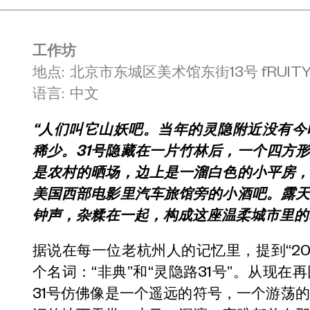
工作坊
地点: 北京市东城区美术馆东街13号 fRUIT
语言: 中文
“人们叫它山妖吧。当年的灵隐附近没有
稀少。31号隐藏在一片竹林后，一个四方
是农村的晒场，边上是一溜白色的小平房
美国西部电影里汽车旅馆旁的小酒吧。露
钟声，杂糅在一起，构成这座温柔城市里的
据说在每一位老杭州人的记忆里，提到“20
个名词：“非典”和“灵隐路31号”。从现
31号仿佛像是一个遥远的符号，一个游荡