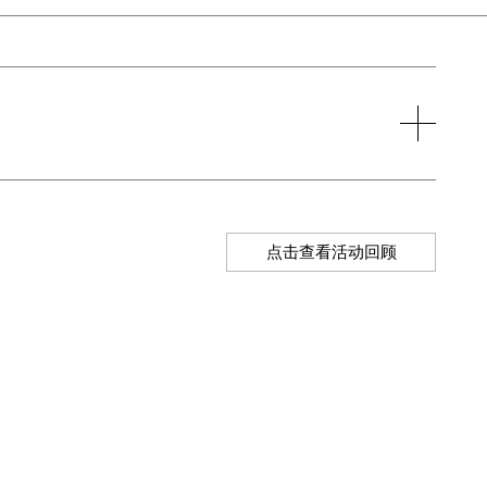
票：
1
2
0
元
/
人
50
元
/
人
点击查看活动回顾
购票