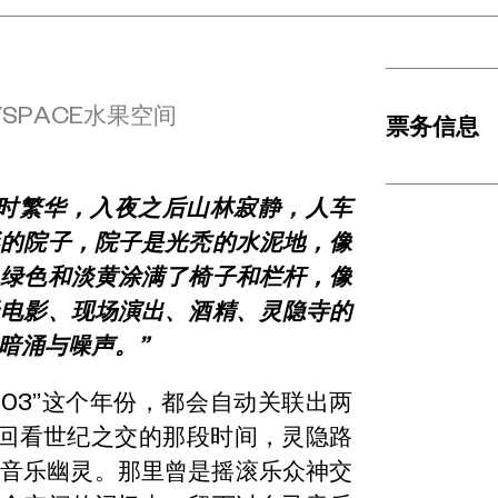
YSPACE水果空间
票务信息
活动限量早鸟
今时繁华，入夜之后山林寂静，人车
形的院子，院子是光秃的水泥地，像
活动现场票：
1
，绿色和淡黄涂满了椅子和栏杆，像
天电影、现场演出、酒精、灵隐寺的
暗涌与噪声。”
03”这个年份，都会自动关联出两
在再回看世纪之交的那段时间，灵隐路
的音乐幽灵。那里曾是摇滚乐众神交