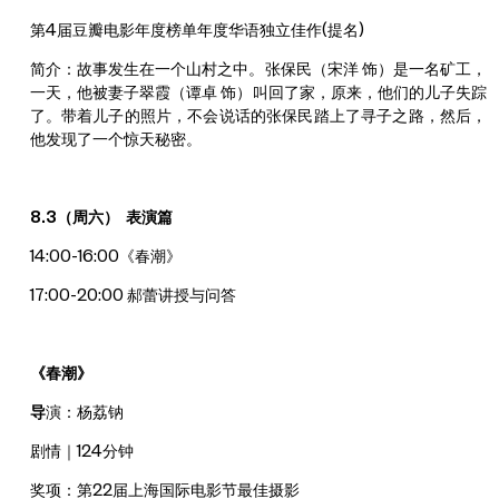
第4届豆瓣电影年度榜单年度华语独立佳作(提名)
简介：故事发生在一个山村之中。张保民（宋洋 饰）是一名矿工，
一天，他被妻子翠霞（谭卓 饰）叫回了家，原来，他们的儿子失踪
了。带着儿子的照片，不会说话的张保民踏上了寻子之路，然后，
他发现了一个惊天秘密。
8.3（周六） 表演篇
14:00-16:00《春潮》
17:00-20:00 郝蕾讲授与问答
《春潮》
导
演：杨荔钠
剧情｜124分钟
奖项：第22届上海国际电影节最佳摄影