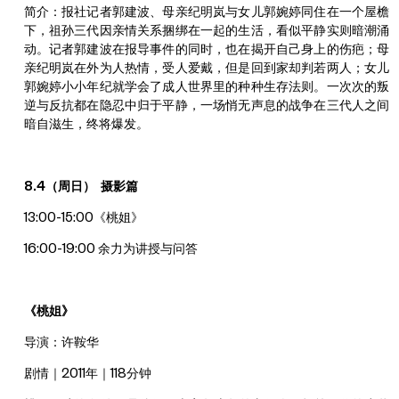
简介：报社记者郭建波、母亲纪明岚与女儿郭婉婷同住在一个屋檐
下，祖孙三代因亲情关系捆绑在一起的生活，看似平静实则暗潮涌
动。记者郭建波在报导事件的同时，也在揭开自己身上的伤疤；母
亲纪明岚在外为人热情，受人爱戴，但是回到家却判若两人；女儿
郭婉婷小小年纪就学会了成人世界里的种种生存法则。一次次的叛
逆与反抗都在隐忍中归于平静，一场悄无声息的战争在三代人之间
暗自滋生，终将爆发。
8.4（周日） 摄影篇
13:00-15:00《桃姐》
16:00-19:00 余力为讲授与问答
《桃姐》
导演：许鞍华
剧情｜2011年｜118分钟