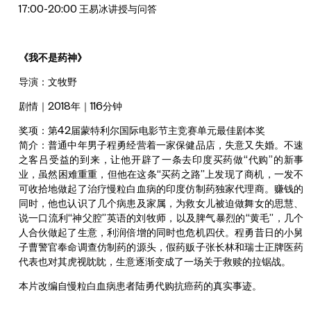
17:00-20:00 王易冰讲授与问答
《我不是药神》
导演：文牧野
剧情｜2018年｜116分钟
奖项：第42届蒙特利尔国际电影节主竞赛单元最佳剧本奖
简介：普通中年男子程勇经营着一家保健品店，失意又失婚。不速
之客吕受益的到来，让他开辟了一条去印度买药做“代购”的新事
业，虽然困难重重，但他在这条“买药之路”上发现了商机，一发不
可收拾地做起了治疗慢粒白血病的印度仿制药独家代理商。赚钱的
同时，他也认识了几个病患及家属，为救女儿被迫做舞女的思慧、
说一口流利“神父腔”英语的刘牧师，以及脾气暴烈的“黄毛”，几个
人合伙做起了生意，利润倍增的同时也危机四伏。程勇昔日的小舅
子曹警官奉命调查仿制药的源头，假药贩子张长林和瑞士正牌医药
代表也对其虎视眈眈，生意逐渐变成了一场关于救赎的拉锯战。
本片改编自慢粒白血病患者陆勇代购抗癌药的真实事迹。