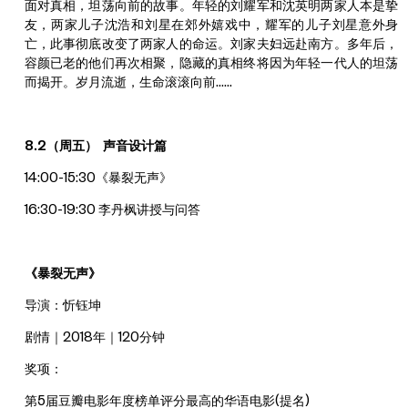
面对真相，坦荡向前的故事。年轻的刘耀军和沈英明两家人本是挚
友，两家儿子沈浩和刘星在郊外嬉戏中，耀军的儿子刘星意外身
亡，此事彻底改变了两家人的命运。刘家夫妇远赴南方。多年后，
容颜已老的他们再次相聚，隐藏的真相终将因为年轻一代人的坦荡
而揭开。岁月流逝，生命滚滚向前……
8.2（周五） 声音设计篇
14:00-15:30《暴裂无声》
16:30-19:30 李丹枫讲授与问答
《暴裂无声》
导演：忻钰坤
剧情｜2018年｜120分钟
奖项：
第5届豆瓣电影年度榜单评分最高的华语电影(提名)