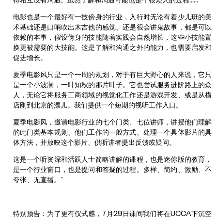
得相互没有沟通。虽然了解和沟通可能也是个很烦人的过程……
电影也是一个最好有一技傍身的行业，入行时无论有着少儿班的美
术基础还是口哨吹出木吉他的感觉、还是很会讲鬼故事，都是可以
依赖的本事，假设傍身的技能随着实践会自然增长，这些小技能置
换更被需要的大技能。这是了解和沟通之外的能力，也需要启发和
促进增长。
夏季电影风只是一个一周的规划，对于有巨大野心的人来说，它只
是一个小波澜，一叶知秋的那片叶子。它也尝试服务进阶路上的众
人，无论它将服务工商领域的视觉化工作还是游戏开发、或是从横
店刚到北京的漂儿。我们提供一个短期的视听工作入口。
夏季电影风，邀请电影行业的七个门类、七位讲师，讲授他们理解
的此门类基本规则、他们工作的一般方式、处理一个具体影片的具
体方法，并放映这个影片、供听讲者提出反馈或疑问。
这是一个听资深和活跃人士简略讲解的课程，也是迷你版的教育，
是一个行业窗口，也是提问和答疑的过程。多样、简约、激励、不
夸张、无直播。”
特别预告：为了更有仪式感，7月29日课间我们将在UCCA下沉空