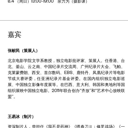
8.4 （周日）13:00-19:00
余力为（摄影课）
嘉宾
张献民（策展人）
北京电影学院文学系教授，独立电影批评家、策展人。任香港、台
北、釜山、云之南、中国纪录片交流周、广州纪录片大会、飞帕、
克莱蒙费朗、西安、首尔数码、EBS、鹿特丹、凤凰纪录片等电影
节或大赛评委，任亚洲纪录片基金评委。在国内组织独立电影巡
展、中国独立影像年度展等。在巴西、意大利、韩国和奥地利等国
组织展映中国独立电影。2011年联合创办“齐放”和“艺术中心放映联
盟”。
王易冰（制片）
资深制片人，曾担任《我不是药神》《绣春刀Ⅱ：修罗战场》《一