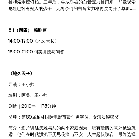
格和索米娅订婚。三年后，学成乐器的白音宝力格归来，却发现索
尼娅已怀有别人的孩子，无可奈何的白音宝力格再度离开了草原……
8.1（周四） 编剧篇
14:00-17:00《地久天长》
18:00-21:00 阿美讲授与问答
《地久天长》
导演：王小帅
编剧：阿美、王小帅
剧情｜2019年｜175分钟
奖项：第69届柏林国际电影节最佳男演员、女演员银熊奖
简介：影片讲述患难与共的两个家庭因为一场有隐情的意外被迫疏
远，他们在时代洪流下历尽伤痛与不安，人生起伏跌宕，最终选择