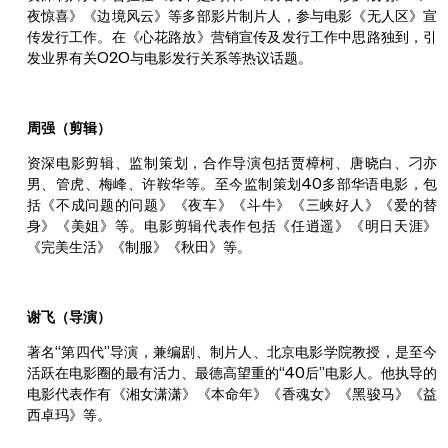
夜惊喜》《边境风云》等多部影片制片人，参与电影《无人区》宣
传发行工作。在《心花路放》营销宣传及发行工作中思路独到，引
发业界有关O2O与电影发行关系等热议话题。
周强（剪辑）
资深电影剪辑、监制策划，合作导演包括贾樟柯、唐晓白、刁亦
男、管虎、梅峰、许鞍华等。至今监制策划40多部华语电影，包
括《不成问题的问题》《夜车》《斗牛》《三峡好人》《爱的替
身》《美姐》等。电影剪辑代表作包括《任逍遥》《明日天涯》
《完美生活》《制服》《秋田》等。
谢飞（导演）
著名“第四代”导演，兼编剧、制片人、北京电影学院教授，是至今
活跃在电影圈的最有活力、最德高望重的“40后”电影人。他执导的
电影代表作有《湘女潇潇》《本命年》《香魂女》《黑骏马》《益
西卓玛》等。