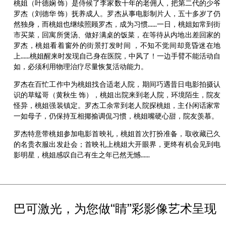
桃姐（叶德娴 饰）是侍候了李家数十年的老佣人，把第二代的少爷
罗杰（刘德华 饰）抚养成人。罗杰从事电影制片人，五十多岁了仍
然独身，而桃姐也继续照顾罗杰，成为习惯……一日，桃姐如常到街
市买菜，回寓所煲汤、做好满桌的饭菜，在等待从内地出差回家的
罗杰，桃姐看着窗外的街景打发时间 ，不知不觉间却竟昏迷在地
上……桃姐醒来时发现自己身在医院，中风了！一边手臂不能活动自
如，必须利用物理治疗尽量恢复活动能力。
罗杰在百忙工作中为桃姐找合适老人院，期间巧遇昔日电影拍摄认
识的草蜢哥（黄秋生 饰），桃姐出院来到老人院，环境陌生，院友
怪异，桃姐强装镇定。罗杰工余常到老人院探桃姐，主仆闲话家常
一如母子，仍保持互相揶揄调侃习惯，桃姐嘴硬心甜，院友羡慕。
罗杰特意带桃姐参加电影首映礼，桃姐首次打扮准备，取收藏已久
的名贵衣服出发赴会；首映礼上桃姐大开眼界，更终有机会见到电
影明星，桃姐感叹自己有生之年已然无憾……
巴可激光，为您做“睛”彩影像艺术呈现