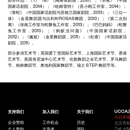
部分作品：《7》《8》（陶身体剧场，2015）；《长夜》（中国
国家话剧院，2014）；《哈姆雷特》（苏小刚工作室，2014）；
《青蛇》（中国国家话剧院与苏格兰国家剧院，2013）；《三位一
体》（金星舞蹈团与比利时ROSAS舞团，2013）；《第二次别
离》（张南工作室与蛇磐兔工作室，2013）；《巴巴妈妈》（蛇磐
兔工作室，2013）；《蚂蚁没问题》（中国国家话剧院，
2012）；《尴尬》（金星舞蹈团，2011）；《杜甫》（中国国家话
剧院，2011）。
部分参演艺术节：英国爱丁堡国际艺术节、上海国际艺术节、香港
艺术节、美国肯尼迪中心艺术节、伦敦舞蹈之伞艺术节、罗马舞蹈
节、柏林舞蹈节、奥地利国家舞蹈节、瑞士 STEP 舞蹈节等。
UCCA
支持我们
加入我们
关于我们
今日开
企业赞助
工作机会
历史
北京市朝
Tel: +8
个人赞助
志愿者
团队