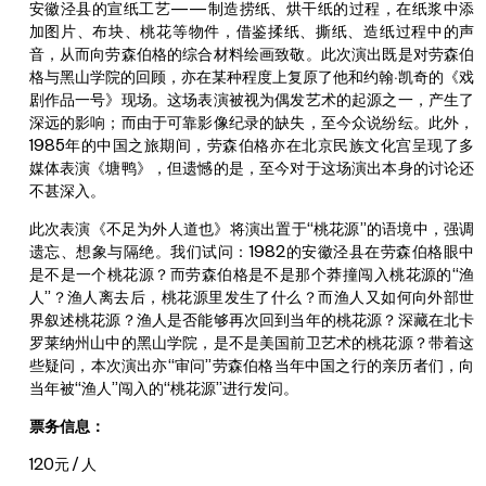
安徽泾县的宣纸工艺——制造捞纸、烘干纸的过程，在纸浆中添
加图片、布块、桃花等物件，借鉴揉纸、撕纸、造纸过程中的声
音，从而向劳森伯格的综合材料绘画致敬。此次演出既是对劳森伯
格与黑山学院的回顾，亦在某种程度上复原了他和约翰·凯奇的《戏
剧作品一号》现场。这场表演被视为偶发艺术的起源之一，产生了
深远的影响；而由于可靠影像纪录的缺失，至今众说纷纭。此外，
1985年的中国之旅期间，劳森伯格亦在北京民族文化宫呈现了多
媒体表演《塘鸭》，但遗憾的是，至今对于这场演出本身的讨论还
不甚深入。
此次表演《不足为外人道也》将演出置于“桃花源”的语境中，强调
遗忘、想象与隔绝。我们试问：1982的安徽泾县在劳森伯格眼中
是不是一个桃花源？而劳森伯格是不是那个莽撞闯入桃花源的“渔
人”？渔人离去后，桃花源里发生了什么？而渔人又如何向外部世
界叙述桃花源？渔人是否能够再次回到当年的桃花源？深藏在北卡
罗莱纳州山中的黑山学院，是不是美国前卫艺术的桃花源？带着这
些疑问，本次演出亦“审问”劳森伯格当年中国之行的亲历者们，向
当年被“渔人”闯入的“桃花源”进行发问。
票务信息：
120元 / 人