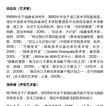
邱志杰（艺术家）
1969年生于福建省漳州市，1992年毕业于浙江美术学院版画系，
现任中国美术学院跨媒体艺术学院教授及中央美院实验艺术系教
授；现工作、生活于北京和杭州。部分个展：“与时间赛跑”（常青
画廊，圣吉米纳诺，2016）；“邱志杰：大计划”（福建省美术馆，
福州，2015）；“所以我们不再四处游荡”（弗洛瑞安咖啡馆，威尼
斯，2015）；“邱注上元灯彩计划”（中国美术学院美术馆，杭州，
2015）；“万物有灵”（湖南美术出版社美伦美术馆，长沙，
2014）；“独角兽和龙”（Querini Stampalia美术馆，威尼斯，
2013）；“蓝图”（Witte de With艺术中心，鹿特丹，2012）；
“偶像的黄昏：南京长江大桥自杀现象干预计划之四”（世界文化
宫，柏林，2009）；“破冰：南京长江大桥之三”（UCCA，北
京，2009）；“南京长江大桥自杀现象干预计划之一：庄子的镇静
剂”（证大现代艺术馆，上海，2008）。
张梓倩（声音艺术家）
1976年生于广西柳州，2005年毕业于英国伦敦市政厅音乐与戏剧
学院音乐系，音乐工程硕士，现任中国国家话剧院音响设计。