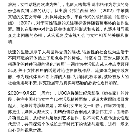
浪潮，女性话题再次成为热门，电影人格蕾塔·葛韦格作为导演的身
份也再次到世界的认可。从出演《弗兰西丝·哈》（2012）中笨拙
真诚的文艺女青年，到执导处女作、半自传式的成长喜剧《伯德小
姐》（2017）, 对于两性话题的关注和探索伴随着葛韦格的创作生
涯。而其在影像中对此议题整体表现的形式和实践，也逐步引导观
众走出闭塞的条框，从宏观角度审视社会与女性相互的关联和影
响。
快速的生活加厚了人与世界交流的隔板, 话题性的社会也为生活于
不同环境的群体贴上了形色各异的标签。时至今日, 面对人际关系
稀薄化等种种问题的深化,“独居”一词作为生活状态或人生态度频频
出现, 关于女性独居的话题讨论也在影视作品、流媒体之间持续发
酵。作为现代体量不断上浮的人群, 为消除刻板印象, 减轻被放大的
社会焦虑与不安, 探究独居背后真实与感触的必要性逐日加深。
2023年9月2日（周六），UCCA将通过纪录影像《她在家》的片
段，关注中国都市女性当代生活及精神面貌，邀请大家跟随项目发
起人、纪录片导演戴显婧，本系列女主角之一叶静，作家方悄悄、
苏更生，媒体人戴天文，由凹凸镜联合创始人张新伟主持，围绕影
片项目立意，从纪录片延展到艺术创作，以不同切入点传递女性现
代意识，共同探索个体成⻓之于时代下的轨迹与发现，进行一场来
自心灵的视觉对话。