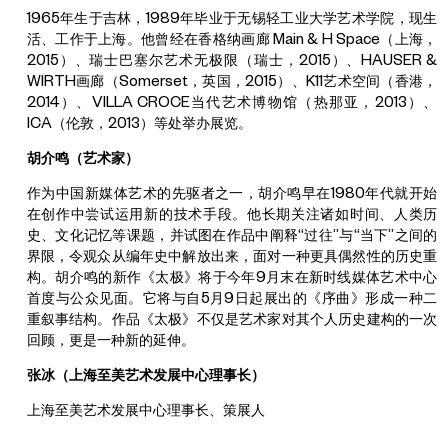
1965年生于吉林，1989年毕业于无锡轻工业大学艺术学院，现生
活、工作于上海。他曾经在香格纳画廊 Main & H Space（上海，
2015）、瑞士巴塞尔艺术无极限（瑞士，2015）、HAUSER &
WIRTH画廊（Somerset，英国，2015）、K11艺术空间（香港，
2014）、VILLA CROCE当代艺术博物馆（热那亚，2013）、
ICA（伦敦，2013）等处举办展览。
胡介鸣（艺术家）
作为中国新媒体艺术的先驱者之一，胡介鸣早在1980年代就开始
在创作中尝试运用新的技术手段。他长期关注诸如时间、人类历
史、文化记忆等课题，并试图在作品中阐释“过往”与“当下”之间的
界限，令观众从编年史中解放出来，面对一种更具偶然性的历史重
构。胡介鸣的新作《太极》将于今年9月末在新时线媒体艺术中心
首度与公众见面。它将与自5月9日起展出的《序曲》形成一种二
重叙事结构。作品《太极》不仅是艺术家对其个人历史建构的一次
回顾，更是一种新的延伸。
张冰（上海至美艺术发展中心理事长）
上海至美艺术发展中心理事长、策展人