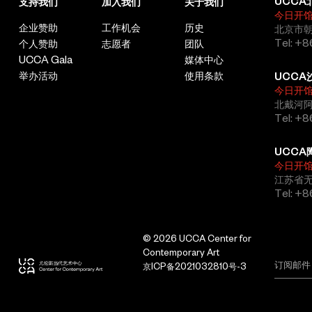
UCCA
支持我们
加入我们
关于我们
今日开
企业赞助
工作机会
历史
北京市朝
Tel: +8
个人赞助
志愿者
团队
UCCA Gala
媒体中心
举办活动
使用条款
UCCA
今日开
北戴河
Tel: +
UCCA
今日开
江苏省
Tel: +
© 2026 UCCA Center for
Contemporary Art
京ICP备2021032810号-3