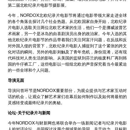
第二届北欧纪录片电影节摄影展。
今年，NORDOX北欧纪录片电影节将通过电影带领大家走进全球
的各个角落去探讨几个社会热题。从北欧国家自身开始，北欧纪录
片电影人选取关注两位北欧艺术家的生活，他们一个是挪威波普艺
术画家，另一个是冰岛的由喜剧演员出身的政治家。今年入选的其
他北欧纪录片电影节的作品带着我们关注阿富汗问题，在反战和反
对外国入侵的背景下，北欧纪录片电影人捕捉到了这个紧张的跨文
化对话的瞬间。另外的电影则触及了青年危机，身份混淆，还有现
代科技对人类生活的影响。从美国的监狱到芬兰的核废料厂再到韩
国的牛仔裤工厂，这些电影以一组组北欧的声音探究着当今最紧迫
的一些全球和个人问题。
导演见面
导演问答环节是NORDOX重要部分，为观众提供与艺术家互动对
话的机会，让观众了解艺术家们在幕后如何制作以及如何将最初的
灵感转变成最终纪录片的奥秘。
论坛-关于纪录片与新闻
今年NORDOX与财新网也将联合举办一场新闻记者与纪录片电影
人的对话论坛，共同探讨这两个领域里的异同，关于动力、目标和