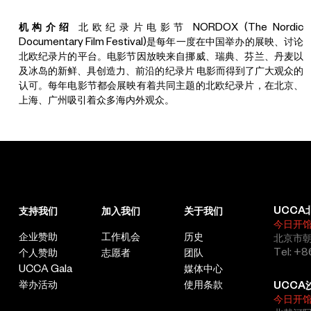
机构介绍
北欧纪录片电影节 NORDOX (The Nordic
Documentary Film Festival)是每年一度在中国举办的展映、讨论
北欧纪录片的平台。电影节因放映来自挪威、瑞典、芬兰、丹麦以
及冰岛的新鲜、具创造力、前沿的纪录片 电影而得到了广大观众的
认可。每年电影节都会展映有着共同主题的北欧纪录片，在北京、
上海、广州吸引着众多海内外观众。
UCCA
支持我们
加入我们
关于我们
今日开
企业赞助
工作机会
历史
北京市朝
Tel: +8
个人赞助
志愿者
团队
UCCA Gala
媒体中心
举办活动
使用条款
UCCA
今日开