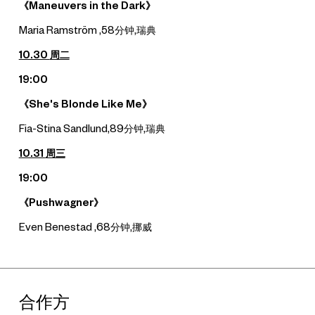
《Maneuvers in the Dark》
Maria Ramström ,58分钟,瑞典
10.30
周二
19:00
《She's Blonde Like Me》
Fia-Stina Sandlund,89分钟,瑞典
10.31
周三
19:00
《Pushwagner》
Even Benestad ,68分钟,挪威
合作方