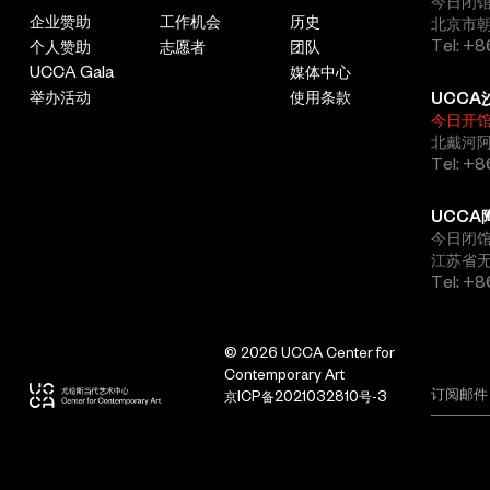
今日闭馆，
企业赞助
工作机会
历史
北京市朝
Tel: +8
个人赞助
志愿者
团队
UCCA Gala
媒体中心
举办活动
使用条款
UCCA
今日开
北戴河
Tel: +
UCCA
今日闭馆，
江苏省
Tel: +
© 2026 UCCA Center for
Contemporary Art
京ICP备2021032810号-3