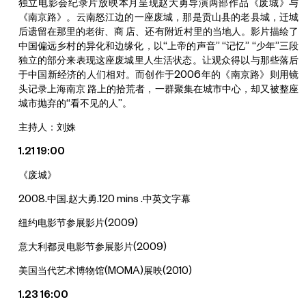
独立电影会纪录片放映本月呈现赵大勇导演两部作品《废城》与
《南京路》。云南怒江边的一座废城，那是贡山县的老县城，迁城
后遗留在那里的老街、商 店、还有附近村里的当地人。影片描绘了
中国偏远乡村的异化和边缘化，以“上帝的声音” “记忆” “少年”三段
独立的部分来表现这座废城里人生活状态。让观众得以与那些落后
于中国新经济的人们相对。而创作于2006年的《南京路》则用镜
头记录上海南京 路上的拾荒者，一群聚集在城市中心，却又被整座
城市抛弃的“看不见的人”。
主持人：刘姝
1.21 19:00
《废城》
2008.中国.赵大勇.120 mins .中英文字幕
纽约电影节参展影片(2009)
意大利都灵电影节参展影片(2009)
美国当代艺术博物馆(MOMA)展映(2010)
1.23 16:00