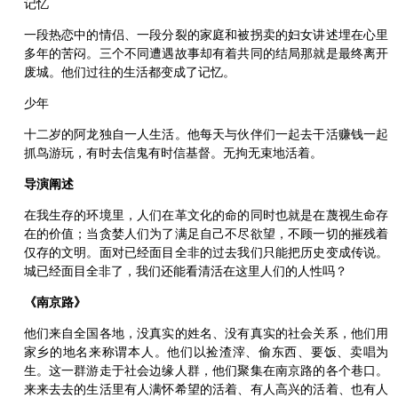
记忆
一段热恋中的情侣、一段分裂的家庭和被拐卖的妇女讲述埋在心里
多年的苦闷。三个不同遭遇故事却有着共同的结局那就是最终离开
废城。他们过往的生活都变成了记忆。
少年
十二岁的阿龙独自一人生活。他每天与伙伴们一起去干活赚钱一起
抓鸟游玩，有时去信鬼有时信基督。无拘无束地活着。
导演阐述
在我生存的环境里，人们在革文化的命的同时也就是在蔑视生命存
在的价值；当贪婪人们为了满足自己不尽欲望，不顾一切的摧残着
仅存的文明。面对已经面目全非的过去我们只能把历史变成传说。
城已经面目全非了，我们还能看清活在这里人们的人性吗？
《南京路》
他们来自全国各地，没真实的姓名、没有真实的社会关系，他们用
家乡的地名来称谓本人。他们以捡渣滓、偷东西、要饭、卖唱为
生。这一群游走于社会边缘人群，他们聚集在南京路的各个巷口。
来来去去的生活里有人满怀希望的活着、有人高兴的活着、也有人