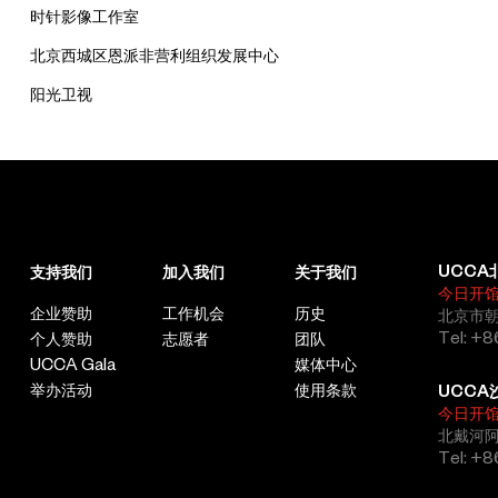
时针影像工作室
北京西城区恩派非营利组织发展中心
阳光卫视
UCCA
支持我们
加入我们
关于我们
今日开
企业赞助
工作机会
历史
北京市朝
Tel: +8
个人赞助
志愿者
团队
UCCA Gala
媒体中心
举办活动
使用条款
UCCA
今日开
北戴河
Tel: +