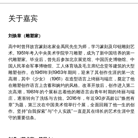
关于嘉宾
刘焕章（雕塑家）
高中时曾拜故宫篆刻名家金禹民先生为师，学习篆刻及印钮雕刻艺
术。1951年考入中央美术学院学习雕塑，成为了新中国培养的第一
代雕塑家。毕业后，曾先后参加北京展览馆、中国历史博物馆、中
国人民革命军事博物馆、工人体育场及毛主席纪念堂等建筑的大型
雕塑创作。在1961年到1963年期间，迎来了其创作生涯的第一次
高潮，其中《少女》（1961）在造型语言上绮丽与端庄，奠定了他
在雕塑创作语言上含蓄和婉约的风格。改革开放后，创作进入第二
次高潮，1981年的个展标志着他的雕语言由青年时期的绮丽与端
庄，逐渐转向了洗练与古拙。2016年，年近90岁高龄以“焕然有
章”为题，第三次在中国美术馆举行个展，全面回顾了他一生的创
作。坚持“自我探索”与“个人实践”一直是其在绵长的艺术生涯中坚
守的重要信条。