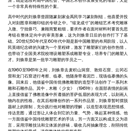
涯，既是这段时期中国社会、中国艺术创作发展变化的缩影，又是
一个非常具有特殊性的个案。
高中时代的刘焕章曾跟随篆刻家金禹民学习篆刻制钮，他喜爱并投
入对刻图章和雕印钮的专研之中。“缩龙成寸”的雕钮艺术考究雕琢
入微、宁拙毋巧、兼顾简繁粗细，要求作者在面对材料时要首先思
考钮在整体定向中的审美形象，这为刘焕章日后的创作打下了基
础。20世纪50年代至60年代中期是新中国雕塑的布局阶段，以人
民英雄纪念碑的兴建为一个里程碑，激发了雕塑家们的创作热情，
也带动了全国美术院校增设雕塑系或雕塑专业，培养专门的雕塑人
才。刘焕章是第一批学习雕塑的学员之一。
在1960至1961年之间，刘焕章去麦积山洞窟、敦煌石窟、云冈石
窟和龙门石窟进行考察、临摹。他随身带着泥巴，现场临摹佛的头
像。回来后，他借鉴中国传统佛教雕塑的造型手法创作了一系列木
雕和石雕作品。其中，木雕《 少女》（1961年）在面部表情的刻画
上直接借鉴了佛教造像中所遵循的菩萨低眉的表现方式，以刻画人
物内在的性格。在其后相继创作的一系列作品里，刘焕章暂时摆脱
题材上的限制，充分践行他对雕塑的理解，以造型表现思想情感、
传达意图，通过形让人体会到它的力量、气势，唤起某种情感。他
一方面借鉴中国传统雕塑艺术的手法，另一方面又以构成主义为语
言，采用浮雕技法和立体派的拼裱，吸收几何抽象理念，削弱传统