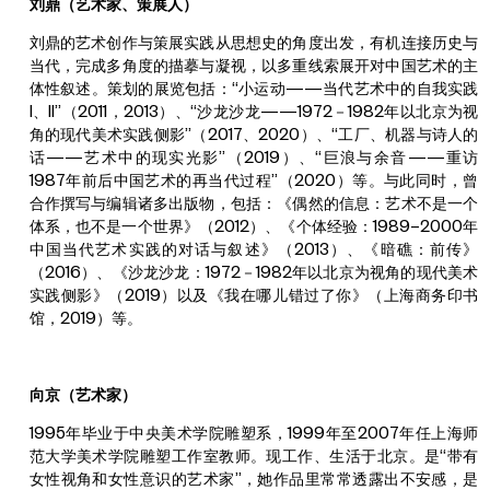
刘鼎（艺术家、策展人）
刘鼎的艺术创作与策展实践从思想史的角度出发，有机连接历史与
当代，完成多角度的描摹与凝视，以多重线索展开对中国艺术的主
体性叙述。策划的展览包括：“小运动——当代艺术中的自我实践
I、II”（2011，2013）、“沙龙沙龙——1972－1982年以北京为视
角的现代美术实践侧影”（2017、2020）、“工厂、机器与诗人的
话——艺术中的现实光影”（2019）、“巨浪与余音——重访
1987年前后中国艺术的再当代过程”（2020）等。与此同时，曾
合作撰写与编辑诸多出版物，包括：《偶然的信息：艺术不是一个
体系，也不是一个世界》（2012）、《个体经验：1989–2000年
中国当代艺术实践的对话与叙述》（2013）、《暗礁：前传》
（2016）、《沙龙沙龙：1972－1982年以北京为视角的现代美术
实践侧影》（2019）以及《我在哪儿错过了你》（上海商务印书
馆，2019）等。
向京（艺术家）
1995年毕业于中央美术学院雕塑系，1999年至2007年任上海师
范大学美术学院雕塑工作室教师。现工作、生活于北京。是“带有
女性视角和女性意识的艺术家”，她作品里常常透露出不安感，是