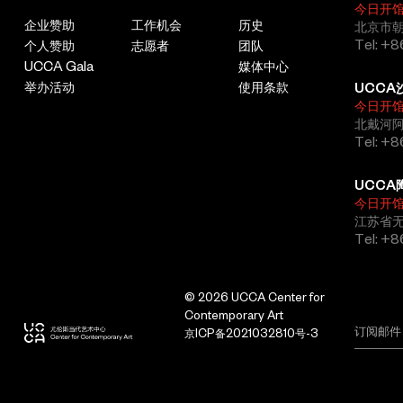
今日开
企业赞助
工作机会
历史
北京市朝
Tel: +8
个人赞助
志愿者
团队
UCCA Gala
媒体中心
举办活动
使用条款
UCCA
今日开
北戴河
Tel: +
UCCA
今日开
江苏省
Tel: +
© 2026 UCCA Center for
Contemporary Art
京ICP备2021032810号-3