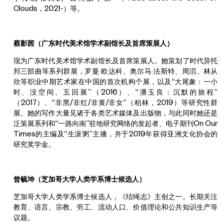
Clouds，2021-）等。
蔡影茜（广东时代美术馆学术副馆长及首席策展人）
现为广东时代美术馆学术副馆长及首席策展人。她策划了时代异托
邦三部曲等系列群展，罗曼·欧达科、奥尔马·法斯特、周滔、林从
欣等职业中期艺术家在中国的首次机构个展，以及“大尾象：一小
时、没空间、五回展”（2016）、“潘玉良：沉默的旅程”
（2017）、“非黑/非红/非黄/非女”（柏林，2019）等研究性群
展。她的写作大量见诸于各类艺术媒体及出版物，与此同时她还是
泛策展系列和“一路向南”驻地研究网络的发起者、电子期刊On Our
Times的主编及“生滚粥”主播，并于2019年获得亚洲文化协会的
研究奖学金。
曾毓坤（芝加哥大学人类学系博士候选人）
芝加哥大学人类学系博士候选人，《结绳志》主创之一。长期关注
教育、语言、宗教、劳工、流动人口、价值理论和公共知识生产等
议题。