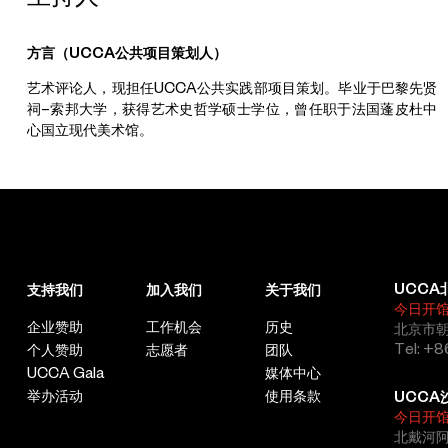
方言（
UCCA
公共项目策划人）
艺术评论人，现担任UCCA公共实践部项目策划。毕业于巴黎先贤
祠–索邦大学，获得艺术史哲学硕士学位，曾任职于法国蓬皮杜中
心国立现代美术馆。
UCCA
支持我们
加入我们
关于我们
今日开
企业赞助
工作机会
历史
北京市朝
Tel: +8
个人赞助
志愿者
团队
UCCA Gala
媒体中心
举办活动
使用条款
UCCA
今日开
北戴河