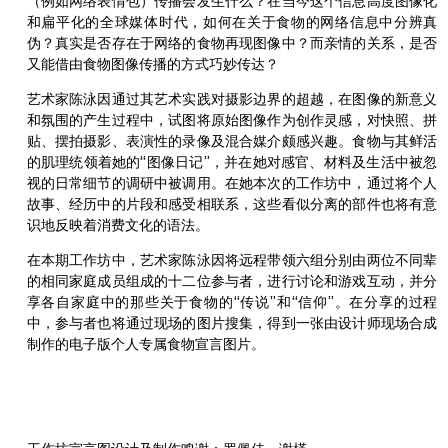
（例如网络表情包）传播会发生什么？在当今这个信息高度图像化
和扁平化的全球媒体时代，如何在关于食物的网络信息中分辨真
伪？真实是否存在于网络的食物再现图像中？而亲情的关系，是否
又能借由食物图像传播的方式巧妙传达？
艺术家陈泳因通过其艺术实践对摄影边界的超越，在图像的新意义
和氛围的产生过程中，试图将原始图像作为创作灵感，对快照、拼
贴、摆拍摄影、表演性的录像及混合媒介颇感兴趣。食物与其鲜活
的肌理统领着她的“图像日记”，并在她对感官、材料及生活中被忽
视的日常细节的调研中被调用。在她本次的工作坊中，通过将个人
故事、经历中的片段和感受相联系，这些看似分离的部件也将有意
识地反映着消费文化的语法。
在本期工作坊中，艺术家陈泳因将远程带领六组分别由两位不同辈
的相同家庭成员组成的十二位参与者，进行讨论和游戏互动，并分
享各自家庭中的那些关于食物的“传说”和“信仰”。在分享的过程
中，参与者也将通过现场的图片搜集，得到一张由设计师现场合成
制作的电子版个人专属食物宣言图片。