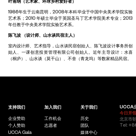
叶甫纳（艺术家、环球乡村爱好者）
1986年生于云南昆明，2008年本科毕业于中国中央美术学院实验
艺术系；2010 年硕士毕业于英国圣马丁艺术学院美术专业；2013
年任教于中央美术学院实验艺术系。
陈飞波 （设计师、山水谈民宿主人）
室内设计师、艺术指导，山水谈民宿创始人、陈飞波设计事务所创
始人、一课创意投资管理有限公司创始人。近年主导设计：水喜
（桐庐）、山水谈（莫干山）、不舍（青龙坞）等数家精品民宿。
UCCA
支持我们
加入我们
关于我们
今日开
企业赞助
工作机会
历史
北京市朝
Tel: +8
个人赞助
志愿者
团队
UCCA Gala
媒体中心