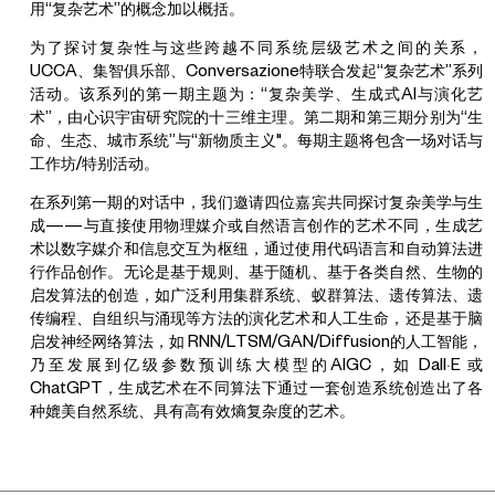
用“复杂艺术”的概念加以概括。
为了探讨复杂性与这些跨越不同系统层级艺术之间的关系，
UCCA、集智俱乐部、Conversazione特联合发起“复杂艺术”系列
活动。该系列的第一期主题为：“复杂美学、生成式AI与演化艺
术”，由心识宇宙研究院的十三维主理。第二期和第三期分别为“生
命、生态、城市系统”与“新物质主义"。每期主题将包含一场对话与
工作坊/特别活动。
在系列第一期的对话中，我们邀请四位嘉宾共同探讨复杂美学与生
成——与直接使用物理媒介或自然语言创作的艺术不同，生成艺
术以数字媒介和信息交互为枢纽，通过使用代码语言和自动算法进
行作品创作。无论是基于规则、基于随机、基于各类自然、生物的
启发算法的创造，如广泛利用集群系统、蚁群算法、遗传算法、遗
传编程、自组织与涌现等方法的演化艺术和人工生命，还是基于脑
启发神经网络算法，如 RNN/LTSM/GAN/Diffusion的人工智能，
乃至发展到亿级参数预训练大模型的AIGC，如 Dall·E 或
ChatGPT，生成艺术在不同算法下通过一套创造系统创造出了各
种媲美自然系统、具有高有效熵复杂度的艺术。