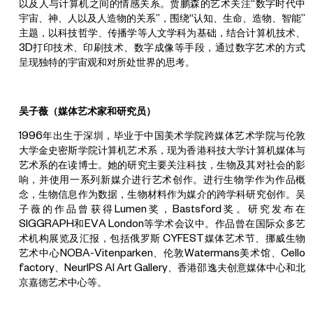
以及人与计算机之间的情感关系。贾鹏森的艺术关注“数字时代中
宇宙、神、人以及人造物的关系”，围绕“认知、生命、造物、智能”
主题，以科技哲学、传播学等人文学科为基础，结合计算机技术、
3D打印技术、印刷技术、数字成像等手段，通过数字艺术的方式
呈现独特的宇宙观和对所处世界的思考。
吴子薇（媒体艺术家和研究员）
1996年出生于深圳，毕业于中国美术学院跨媒体艺术学院与伦敦
大学金史密斯学院计算机艺术系，现为香港科技大学计算机媒体与
艺术系的在读博士。她的研究主要关注科技，生物及其对社会的影
响，并使用一系列新媒介进行艺术创作。进行生物学作为作品概
念，生物信息作为数据，生物材料作为媒介的跨学科研究创作。吴
子薇的作品曾获得Lumen奖，Bastsford奖。研究发布在
SIGGRAPH和EVA London等学术会议中。作品曾在国际众多艺
术机构展览及汇报，包括俄罗斯 CYFEST媒体艺术节、挪威生物
艺术中心NOBA-Vitenparken、伦敦Watermans美术馆、Cello
factory、NeurIPS AI Art Gallery、香港邵逸夫创意媒体中心和北
京嘉德艺术中心等。