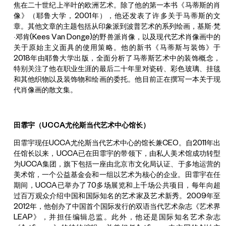
焦在二十世纪上半叶的欧洲艺术。除了他的第一本书《马蒂斯的肖
像》（耶鲁大学，2001年），他还发表了许多关于马蒂斯的文
章。其他文章的主题包括从印象派到波普艺术的系列绘画，基斯·梵
·邓肯(Kees Van Donge)的野兽派肖像，以及现代艺术肖像画中的
关于原始主义面具的使用策略。他的新书《马蒂斯与装饰》于
2018年由耶鲁大学出版，全面分析了马蒂斯艺术中的装饰概念，
特别关注了他在职业生涯的最后二十年里对瓷砖、彩色玻璃、挂毯
和其他织物以及装饰物和绘画的委托。他目前正在撰写一本关于现
代肖像画的散文集。
田霏宇（
UCCA尤伦斯当代艺术中心馆长）
田霏宇现任UCCA尤伦斯当代艺术中心的馆长兼CEO。自2011年出
任馆长以来，UCCA已在田霏宇的带领下，由私人美术馆成功转型
为UCCA集团，旗下包括一座由北京市文化局认证、于多地运营的
美术馆，一个公益基金会和一组以艺术为核心的企业。田霏宇在任
期间，UCCA已举办了70多场展览和上千场公共项目，每年向超
过百万观众介绍中国和国际知名的艺术家及艺术新秀。2009年至
2012年，他创办了中国首个国际发行的双语当代艺术杂志《艺术界
LEAP》，并担任编辑总监。此外，他还是国际知名艺术杂志