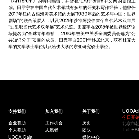
《Artforum》的特约编辑，并曾担任Artforum中文网的创始主
编。田霏宇在中国当代艺术领域有多年的研究和写作经验，他曾任
2017年纽约古根海姆美术馆的大展“1989年后的艺术与中国：世界
剧场”的联合策展人，以及2021年沙特阿拉伯首个当代艺术双年展
“迪里耶当代艺术双年展”艺术总监。田霏宇在2015年被世界经济论
坛提名为“全球青年领袖”，2016年被美中关系全国委员会选为“公
共知识分子”项目的成员。田霏宇自2001年移居北京，获有杜克大
学的文学学士学位以及哈佛大学的东亚研究硕士学位。
UCCA
支持我们
加入我们
关于我们
今日开
企业赞助
工作机会
历史
北京市朝
Tel: +8
个人赞助
志愿者
团队
UCCA Gala
媒体中心