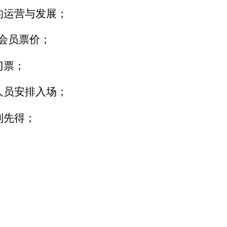
的运营与发展；
A会员票价；
门票；
人员安排入场；
到先得；