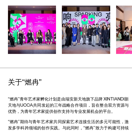
知名法国户外运动品牌
Salomon
，联合推出
“
燃冉
”
艺术季
Salomon
声音特别单元
“
侧耳
·
登高
”
。创立于
1947
年的法国户外运
动品牌
Salomon
始终助力热爱自我探索与表达的人们，在山地间
不断地进行突破与挑战，这与
“
燃冉
”
计划
“
扶持青年艺术家共同探索
艺术连接生活的多元可能性
”
的理念不谋而合。作为
“
燃冉
”
艺术季首
次与商业品牌共同呈现的艺术季跨界单元，这一板块特邀参与往届
“
燃冉
”
计划的青年艺术家冯晨、高文谦、殷漪，以及合作支持方向
声葵听觉空间设计工作室，通过一系列艺术作品邀请观众以行动触
发散布在上海新天地公共空间和
Salomon
上海新天地旗舰店中的
“
山野之音
”
。越野世界冠军、
Salomon
精英运动员姚妙作为
Salomon
声音特别单元
“
声音使者
”
，同时也是
“
燃冉
”
艺术季首位跨
领域合作使者，通过其专业经历中对山野体验的交流分享，为艺术
家殷漪创作本次听觉空间提供了丰富的灵感线索；届时，姚妙将与
关于“燃冉”
观众一同侧耳登高，倾听来自户外山野中，人类与自然交互所产生
的独特之音。
“燃冉”青年艺术家孵化计划是由瑞安新天地旗下品牌 XINTIANDI新
天地与UCCA共同发起的三年战略合作项目，旨在整合双方资源与
本届艺术季中的社区共创艺术单元
“
邻里环游
”
，由
“
燃冉
”
计划与小
优势，为青年艺术家提供创作支持与专业发展机会的平台。
红书艺术共同发起，这也是双方首次开展的深度合作。小红书艺术
“燃冉”期待与青年艺术家共同探索艺术连接生活的多元可能性，激
作为
“
燃冉
”
艺术季的独家新媒体合作平台，在
“
燃冉
”
计划启动之
发多学科跨领域的创作实践。与此同时，“燃冉”致力于构建可持续
初，以
#
我在街坊邻里搞创作为招募话题，邀请公众分享源自生活