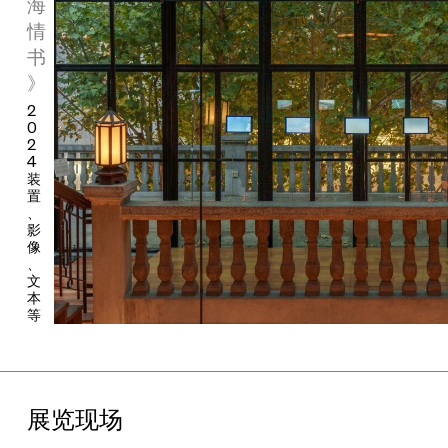
海
作为
“
燃冉
”
青年艺术家孵化计划的重要组成部分，
2024
年
“
燃冉
”
情
青年艺术家奖项围绕着
“
在地新生
”
议题展开并进行公开招募，收到
了来自全球范围内超过
422
位（组）中国艺术家的申请，邀请
8
位
书
“
燃冉
”
文化顾问委员、
8
位（组）
“
燃冉
”
初
审评委进行了奖项的评
》
审，并鼓励奖项参与者们从各自的角度打开议题并进入在地创作
2
中。此次
“
燃冉
”
青年艺术家群展单元由本年度
“
燃冉
”
青年艺术家奖
0
项的
3
位获奖艺术家
——
“
锐意探索奖
”
刘帅、
“
融合创新奖
”
黄冰、
2
“
好奇无限奖
”
刘澜瑄，与
6
位（组）
“
燃冉
”
驻留艺术家
——
曹澍、
4
程新皓、胡芮、金佐宁、夏诚安
+
维楽、肖泽镧组成，在即将步入
装
置
百年历史的
“
新天地壹号
”
建筑空间内展示他们的创作成果，这些艺
、
术家们不仅兼具本土意识与国际视野，具备跨学科的多元视角，他
影
们的艺术作品也为我们扩展在地性的边界，剖析青年艺术家生态及
像
创作面貌，提供了富有质感的鲜活样本。此外，作为本届艺术季的
、
文
独家艺术合作媒体，拥有超过百年历史的艺术杂志
ARTnews
也将
本
携手
“
燃冉
”
计划，带来主题视频《响亮的吻》，并于本次群展单元
等
中呈现，邀请观众共同见证不断演变的艺术力量。
从创立之初，
“
燃冉
”
计划一直秉持着跨领域视野，并致力于搭建青
展览现场
年艺术家与品牌进行艺术商业跨界共创的平台。在对城市生活方式
的持续观察和泛户外运动的热潮之下，今年的
“
燃冉
”
计划，将携手