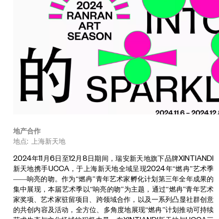
地产合作
地点: 上海新天地
2024
年
11
月
6
日至
12
月
8
日期间，瑞安新天地旗下品牌
XINTIANDI
新天地携手
UCCA
，于上海新天地全
域
呈现
2024
年
“
燃冉
”
艺术季
——
响亮的吻。作为
“
燃冉
”
青年艺术家孵化计划第三年全年成果的
集中展现，本届艺术季以
“
响亮的吻
”
为主题，通过
“
燃冉
”
青年艺术
家奖项、艺术家驻留项目、跨领域合作，以及一系列凸显社群创意
的共创内容及活动，全方位、多角度地展现
“
燃冉
”
计划推动可持续