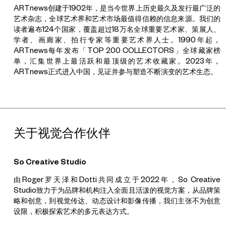
判思考，提出以传统文化中的时空观念重新检视
“
当代
”
的涵义。金
ARTnews创建于1902年，是当今世界上历史最久及发行最广泛的
佐宁参展的项目包括：
“
地方音景：苏州的声音地理
”
（苏州，
艺术杂志，全球艺术界和艺术市场最值得信赖的信息来源。我们的
2021
）
；
“
原音：太原的地方声景
”
（太原，
2021
）；
2022
“
燃冉
”
读者遍布124个国家，覆盖超过18万名全球重要艺术家、策展人、
艺术季
——
回环之歌（上海，
2022
）
等。作为策展人，她曾入围
学者、画廊家、拍行专家等重要艺术界人士。1990年起，
2021 OCAT
研究中心
“
研究型展览计划
”
及
2023
集美
·阿尔勒
“
影像
ARTnews每年发布「TOP 200 COLLECTORS」全球藏家榜
策展人奖
”
终选名单。
2022
年，
金佐宁成为德英基金会首届策展学
单，汇集世界上最活跃和最顶级的艺术收藏家。2023年，
者，出版论文
“
错过的约会
——
重返声音的扩展场域
”
。
2023
至
24
ARTnews正式进入中国，见证并参与塑造不断演变的艺术生态。
年度，金佐宁获选为
“
燃冉
”
驻留艺术家。其文章及展评写作常⻅于
《信睿週报》、
Brooklyn Rail
、
ARTnews
（中文版）等。
程新皓
1985
年出生于云南省，
2013
年毕业于北京大学化学与分子工程学
关于视觉合作伙伴
院，获博士学位。现作为艺术家工作生活于云南昆明。他的作品通
常基于长期的田野调查，并均与其故乡云南相关。通过身体在场的
工作方式，程新皓使用录像、装置、摄影与文字等媒介，体察不同
So Creative Studio
来源的逻辑、话语、知识与其背后的自然、社会、历史现象，及镶
嵌于其中的行动者之间的复调链接。近年来，他的长期项目包括：
由Roger罗天泽和Dotti共同成立于2022年，So Creative
与跨境族群莽人相关的
“
陌生地形
”
Strange Terrains
，
2013
至
Studio
致力于为品牌和机构注入全面且活泼的视觉方案，从品牌策
今
）；与滇越铁路相关的
“
致海洋
”
（
To the Ocean
，
2018
至
略和创意，到视觉传达、动态设计和影像传播，我们主张不为创意
今
）；与流动及口传文学传统相关的
“
云南故事集
”
（
Tales about
设限，积极探索艺术的多元表达方式。
the South of Clouds
，
2021
至今
；以及聚焦于道路系统与其间行