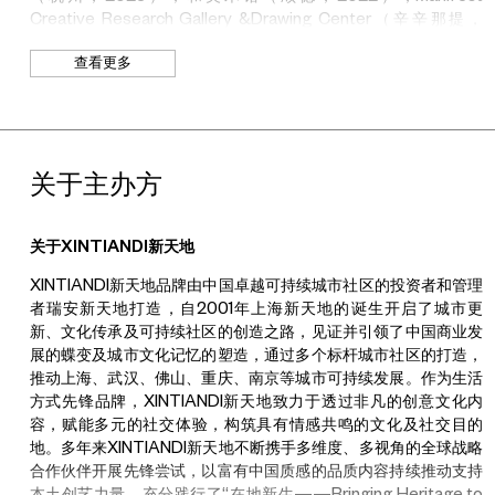
场，跟随
“
燃冉
”
艺术家的创作脉络，一同感受艺术与生活、城市与
Creative Research Gallery &Drawing Center
（辛辛那提，
人文、文化与消费之间的碰撞之响。
2021
）；
Chicago Athletic Association
（芝加哥，
2019
）和
查看更多
Woods-Gerry Gallery
（普罗维登斯，
2019
）等。
刘帅
本次
“
燃冉
”
艺术季由
XINTIANDI
新天地联合
UCCA
共同主办，
ARTnews
担任独家艺术合作媒体，小红书艺术则为本次艺术季提
1992
年出生于山东，毕业于中国美术学院，现工作生活于杭州与
供独家新媒体合作平台。
Salomon
为本次艺术季节特别合作伙伴，
深圳。他常以动物、植物、沙石等自然物的视角去回望和预演土
关于主办方
So Creative
担任视觉合作伙伴，米行文化提供空间及展陈设计支
地、气象、人、非人生命之间的联系。刘帅长期关注由战争、外来
持。
物种入侵、宠物贸易等现象连结起的此地与彼方。他使用装置、声
音、影像和民间技艺等媒介，呈现自然与人世中易被忽略的刺痒和
关于XINTIANDI新天地
微光。其个展
/
个人项目包括：
“
昆虫
·
家
”
（歌德学院，北京，
2022
）；
“
顺时针的水声
”
（
Random Play
，杭州，
2020
）。参
XINTIANDI新天地品牌由中国卓越可持续城市社区的投资者和管理
2024
“
燃冉
”
艺术季参观指南：
加的群展包括：
“
让候鸟飞
”
（瀫石光，龙游，
2023
）；第三届拉
者瑞安新天地打造，自2001年上海新天地的诞生开启了城市更
青年艺术家群展单元
纳卡双年展
“
Home Away From Home
”
（塞浦路斯，
2023
）；
新、文化传承及可持续社区的创造之路，见证并引领了中国商业发
“
动物看见了吗？
”
（
Pidan Gallery
，上海，
2023
）；第九届深港
展的蝶变及城市文化记忆的塑造，通过多个标杆城市社区的打造，
2024.11.6
–
2024.11.30
城市
\
建筑双年展
“
看见最初
500
米
”
（深圳，
2022
）等。作品曾获
推动上海、武汉、佛山、重庆、南京等城市可持续发展。作为生活
荷兰生物艺术
&
设计奖（
2024
）；入选单向街基金会
·
水手计划
方式先锋品牌，XINTIANDI新天地致力于透过非凡的创意文化内
11:00-19:00
（
18:30
停止入场）
（
2024
）；获克劳斯亲王种子奖（
2023
）和歌德学院
“
地方知识
容，赋能多元的社交体验，构筑具有情感共鸣的文化及社交目的
新天地壹号
与多元化生态感知
”
项目资助（
2022
）。
地。多年来XINTIANDI新天地不断携手多维度、多视角的全球战略
合作伙伴开展先锋尝试，以富有中国质感的品质内容持续推动支持
上海市黄浦区，太仓路
181
弄
1
号
黄冰
本土创艺力量，充分践行了“在地新生——Bringing Heritage to