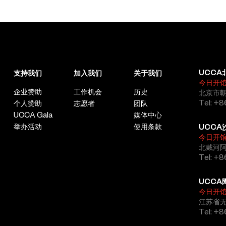
动者的项目
“
叠层与漂砾
”
（
Stratums and Erratics, 2022
至今
）
等。
肖泽镧
坍塌工作组发起人、创作者、肢体表演者。作为职业舞者，他以身
体作为切入点，借由多样的媒介打开身体的不同面向与更多自由；
直视当代身体的可控与不可控，强调人的在场与真实性、参与性、
UCCA
支持我们
加入我们
关于我们
残酷性的
“
剧场
”
，寻找关系性的一切潜在可能。作品多以剧场展
今日开
演、影像、装置等混合媒介形式出现，记录时代之下的身体所投射
企业赞助
工作机会
历史
北京市朝
出的潜藏信息。他试图打破传统的
“
编舞
”
，来强调
“
编排空间
”
这一
Tel: +8
个人赞助
志愿者
团队
概念，并在这种特别的
“
编舞
”
中，力图使所有参与者卷进空间的
“
剧
UCCA Gala
媒体中心
场
”
之中。其展演经历包括：
“
无器官身体
1.0
”
（第三届当代戏剧双
举办活动
使用条款
UCCA
年展，深圳，
2020)
）；
“
无器官身体
2.0
”
（上海复星艺术中心，
今日开
上海，
2021
）；
“
旧神的习惯
”
（
Heller au
欧洲艺术中心，德雷斯
北戴河
顿，
2022
）；
“
藻井
”
（
UCCA
“
梦游天地
”
公共艺术季，上海，
Tel: +
2022
）；
“
早餐的培根
”
（
NOWNESS
舞蹈影像实验室获奖制
作，
2023
）；
“
舞厅
”
（上海超沉浸艺术节、燃冉艺术家驻地项目
UCCA
，
2023 / 2024
）等。
今日开
江苏省
胡芮
Tel: +
胡芮以影像、装置、游戏及模拟技术进行创作。他以多重视角关注