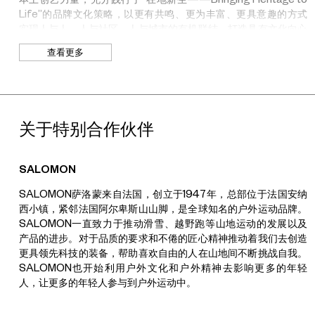
Life”的品牌文化策略，以更有共鸣、更为丰富、更具意趣的方式
1996
年出生于中国广东，毕业于中央戏剧学院，现工作生活于北
实现人与人、人与社区、人与城市的有机联结，打造具有文化向心
京。在她的艺术实践中，黄冰常采用非虚构与虚构相纠缠的工作方
天地本室与
“
燃冉
”
档案
力的社区。
法，来讨论她眼中人与系统的关系。在个体生命状态与历史语境间
查看更多
建立幽深对话是她现阶段创作的热情所在。其主要作品包括：探讨
2024.11.6
–
2024.11.30
关于UCCA
老年人与青年人代际关系问题的纪录剧场作品《老有所依》（北京
11:00-19:00
（
18:30
停止入场）
国际青年戏剧节
/
北京、第八届中国口述历史国际周
/
北京，
2021 /
UCCA尤伦斯当代艺术中心秉持“持续让好艺术影响更多人”的机构
2022
）；探讨身体、容器与空间关系的行为表演作品《房间里的
理念，致力于促进全球对话与文化交流。2007年，作为非营利美
新天地新里
F3
层
山》，该作品作为开幕表演参与群展
“
日光之下
——
当代白瓷展
”
术馆，UCCA尤伦斯当代艺术中心于北京798艺术区
中心地带对公
关于特别合作伙伴
（天青艺术中心，北京，
2021
）；在边境叙事语境下重述女性生命
众开放，占地总面积逾10000平方米，场馆主体建筑为1950年代
上海市黄浦区，太仓路
181
弄
2
号
体验的自动化写作与图像作品《奇迹：如何杀死一只草莓》，该作
的原厂房改造而成。目前，UCCA已拥有北京主馆UCCA尤伦斯当
品参与群展
“
从安东到丹东：鸭绿江上的木筏、断桥与过客
”
（十点
代艺术中心、上海UCCA Edge
、江苏宜兴UCCA陶美术馆和北戴
SALOMON
睡觉艺术中心，北京，
2022
）；作为戏剧创作的以认知科学家侯
河UCCA沙丘美术馆4座场馆。除提供艺术展览、公共项目和研究
社区共创艺术单元
SALOMON萨洛蒙来自法国，创立于1947年，总部位于法国安纳
世达自传文本为基础的赛博剧场作品《我是一个怪圈》，该作品参
计划外，UCCA还包括致力于公益事业的4A级基金会、为儿童提
西小镇，紧邻法国阿尔卑斯山山脚，是全球知名的户外运动品牌。
与群展
“
AI & NI/
人工智慧与自然智慧
”
（
4C Gallery
，洛杉矶，
供全方位艺术教育的UCCA Kids，以及专注探索艺术跨界合作的
2024.11.6
–
2024.12.8
SALOMON一直致力于推动滑雪、越野跑等山地运动的发展以及
2023
）等。
UCCA Lab。在连续荣获中国杰出美术馆荣誉的同时，UCCA也为
新天地时尚二期
B1
中庭
产品的进步。对于品质的要求和不倦的匠心精神推动着我们去创造
全球艺术机构的发展开创了独具特色的一体化运营新模式。
夏诚安
+
维楽
更具领先科技的装备，帮助喜欢自由的人在山地间不断挑战自我。
SALOMON也开始利用户外文化和户外精神去影响更多的年轻
Chengan+Villo
，由艺术家夏诚安与维楽在
2022
年成立的艺术组
人，让更多的年轻人参与到户外运动中。
Salomon
声音特别单元
合，主要研究人的主观认识与社会的客观概念是如何在技术发展中
被塑造与改变的。他们利用影像、表演和装置艺术，探索人与物、
2024.11.6
–
2024.12.8