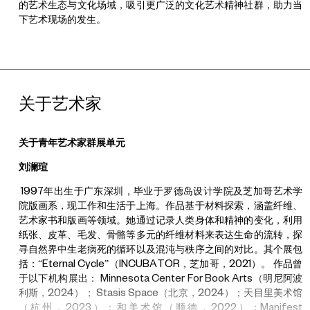
的艺术生态与文化场域，吸引更广泛的文化艺术精神社群，助力当
观察的艺术灵感与基于个人经历的创作构思。经过小红书艺术与
下艺术现场的发生。
“
燃冉
”
团队的共同征选，
nice group
（
@nice group
）、桃乐茜
（
@
桃乐西
DX
）、郑野许（
@
郑野许）
3
位（组）活跃在社交平台
的年轻人成为了本板块首期入选的创作者，他们的创作内容将于新
天地时尚二期
B1
的中庭广场呈现。本次社区共创艺术单元
“
邻里环
游
”
不仅是一次线上线下
“
双
”
社区共创的亲密实践，也让来自人群中
的艺术回到人群中去，丰富着城市文化与艺术生活。
关于艺术家
三年来，通过
XINTIANDI
新天地与
UCCA
的持续探索，
“
燃冉
”
计划
关于青年艺术家群展单元
以双方独特的共构模式为基础，通过一系列的创作扶持和资源整
刘澜瑄
合，将上海新天地这片上海城市精神的核心承载地、国际级复合功
能都心区转化为艺术舞台，为青年艺术家群体提供了自由的创作环
1997
年出生于广东深圳，毕业于罗德岛设计学院及芝加哥艺术学
境、开放的实验空间、广阔的创意展示平台以及跨领域探索的多元
院版画系，现工作和生活于上海。作品基于材料探索，涵盖纤维、
可能性。
艺术家书和版画等领域。她通过记录人类身体和精神的变化，利用
纸张、皮革、毛发、骨骼等多元的纤维材料来表达生命的流转，探
寻自然界中生老病死的循环以及混沌与秩序之间的对比。其个展包
在艺术季期间，位于新天地新里
3F
的文化档案空间
“
天地本室
”
将以
括：
“
Eternal Cycle
”
（
INCUBATOR
，芝加哥，
2021
）。
作品曾
档案形式集中展示
2022
年至
2024
年
“
燃冉
”
计划的获奖艺术家和驻
于以下机构展出：
Minnesota Center For Book Arts
（明尼阿波
留艺术家的创作历程，以期为
“
城
”
、
“
市
”
、
“
人
”
提供一次凝聚时间
利斯，
2024
）；
Stasis Space
（北京，
2024
）；天目里美术馆
的在地启示。
“
燃冉
”
也欣然邀请更广泛的文化艺术爱好者来到现
（杭州，
2023
）；和美术馆（顺德，
2022
）；
Manifest