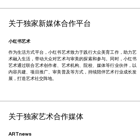
人与社会在虚拟和现实中的复杂联系。夏诚安，
1995
年出生，毕
业于芝加哥艺术学院视觉传达设计专业。夏诚安的重要展览包括：
Salomon
上海新天地旗舰店、
“
人造魅力
”
（集美新城市民广场展览馆，厦⻔，
2022
）；
“
既要左
新天地时尚一期连廊、石库门街区
对⻬，又要右对⻬
”
（画清池，成都，
2022
）；
“
PSA
青策计划：
关于独家新媒体合作平台
平面游击：起来！数字失神者
”
（上海当代艺术博物馆，线上，
2021
）。曾入围集美
·
阿尔勒国际摄影季发现奖（
2022
）。维楽，
1994
年出生，毕业于亚利桑那州立大学摄影专业，是
小红书艺术
MAGESPACE
成员之一。维楽的重要展览包括：
“
Yimingrui
”
作为生活方式平台，小红书艺术致力于践行大众美育工作，助力艺
（
Northlight
画廊，坦佩，
2020
）；
“
Saccharine Journey
”
（哈
术融入生活，带动大众对艺术与审美的探索和参与。同时，小红书
里
·
伍德画廊，坦佩，
2018
）；
“
Circle of Influence
”
（
Northlight
艺术通过联合艺术创作者、艺术机构、院校、媒体等行业伙伴，以
画廊，凤凰城，
2022
）；
“
Idyll
”
（
Lionel Rombach
画廊，图森，
内容共建、项目推广、审美普及等方式，持续陪伴艺术行业成长发
2017
）；
“
我们身处历史何处
”
（过云楼，苏州，
2022
）等。
展，打造艺术社交阵地。
金佐宁
艺术家、策展人、音乐人类学学者。成⻓于香港，毕业于香港中文
大学音乐系，主修钢琴演奏，后于美国夏威夷大学研究院修习音乐
人类学（
Ethnomusicology
）。在她的当代艺术实践中，以
“
噪音
”
关于独家艺术合作媒体
作为自我角色的诠释与创作命题，不断尝试突破生涩的学术话语与
文化原生社会间的隔阂，并从时空和材质等维度揭示声音中的公共
性，探索声音是如何被运用于想像、创造、定义和表演文化认同。
ARTnews
她利用跨领域的脉络，也试图激发观众对当代
“
怀旧
”
与
“
跨界
”
的批