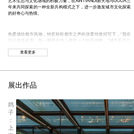
艺术生态与文化场域的积极力量，在
XINTIANDI
新天地与
UCCA
三
年来共同探索的一种全新共构模式之下，进一步激发城市文化探索
的好奇心与热情。
热爱描绘都市风物，钟意聆听都市之声的张爱玲曾经写下，
“
我在
街沿急急走着，每一脚踏在地上都是一个响亮的吻。
”
城市不仅仅
是由建筑和街道构成的物理空间，也是沉淀了人们情感和记忆的容
查看更多
器，是历史故事发生的在地舞台；而我们漫步城市街头，怀着好奇
与热情踏出的每一步，都在与城市的亲密接触中激荡起恒久的回
声。如何洞察艺术与生活、城市与人文、文化与消费之间碰撞，如
何在街道场所、城市社会中响亮发声，由此也构成了
“
燃冉
”
计划向
艺术家们发起的挑战。本届艺术季由
“
燃冉
”
青年艺术家群展单元、
刘
展出作品
“
燃冉
”
与
Salomon
联合呈现的
Salomon
声音特别单元以及与小红
帅
书艺术共同推出的社区共创艺术单元三大板块组成，
16
位（组）来
《
自不同地区的中国青年艺术家，用创造性的表达丰富我们对于城市
的感官认知。这三大板块不仅串联起整个上海新天地区域的内部与
鸽
外部空间，连同艺术家们构建起一片在地人文与艺术表达交织的能
子
量场，邀请人们在都市漫步中感受艺术与城市的奇妙共振。
：
上