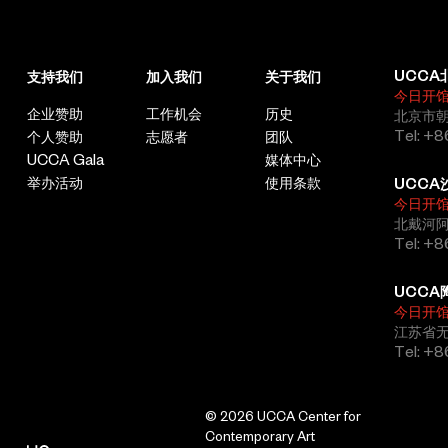
行动计划、海绵城市申报、城市更新三年行动计划等，推动千万工
任艺术策划，作为艺术总监主导发起的“候鸟300”成为近年来北方
程、西北环品质提升工程、水系治理、中心城区公园微更新、中心
最具影响力、最多元化的艺术项目，每年吸引超过600位艺术家于
城区绿道建设、校园环境提升、老旧小区改造及背街小巷综合整治
海岸线展演、即兴创作300个小时。2021年监制陈明昊导演阿那
等四千余项重点项目建设。高标准完成城市体验中心布展并运营，
亚戏剧节《海边的罗密欧与朱丽叶》，2019年监制陈明昊导演乌
UCCA
支持我们
加入我们
关于我们
截至目前累计接待中外游客20多万人次。业务范围辐射全国，遍
镇戏剧节《从清晨到午夜》。
今日开
及江苏、新疆，太原、大同、长治、朔州、晋中等省内外多个城
企业赞助
工作机会
历史
北京市朝
由刘畅担任艺术总监的黑猫剧团，自2016年起，已有其导演的15部
市。技术实力行业领先，在BIM设计、海绵设计、绿建、AI等最新
Tel: +8
个人赞助
志愿者
团队
作品进行全球巡演，并受邀参加国内外如阿维尼翁、圣彼得堡和柏
技术运用上领先同行业，先后荣获国土空间规划优秀成果特等奖、
UCCA Gala
媒体中心
林等顶级戏剧节。
建筑设计行业优秀建筑设计一等奖、工程勘察设计一类QC奖等各
举办活动
使用条款
UCCA
类省级以上行业荣誉70余项，获取专利及软件著作权47项，在设
今日开
计理念、技术含金量、申报获奖率等方面均属于省内行业领先水
北戴河
平，赢得良好市场口碑。发挥行业“智囊团”作用，汇聚132位国内
崔小清
Tel: +
外知名专家及咨询机构，形成覆盖国土空间规划、建筑设计、风景
艺术家
园林、市政交通四大核心领域的复合型智库平台，开展健身场地、
UCCA
绿地系统、公共文化等多项课题研究，为城乡建设提供战略性、前
1986年生于山西，硕士毕业于中央美术学院实验艺术学院。崔小
今日开
瞻性的技术解决方案。对外合作成果丰硕，先后与杭州市规划设计
清以中国传统剪纸艺术形式为创作媒介，呈现当代性的表达，作品
江苏省
院、北京城建设计集团、上海华建集团现代院、同济大学规划院、
关注中国城市化进程中人在其中的角色变迁，以传统的语言讲述当
Tel: +
中冶天工、中铁七局、中建二局、中材地质等35家行业龙头和4家
代的故事。他运用传统中国图案构建一个图像世界，在图像世界中
地方政府建立了战略合作伙伴关系，在北京、上海、杭州建立了设
试图寻找现实的理解与反馈。他曾参加第19届威尼斯建筑双年展。
计合作中心。通过近三年的稳步发展，经营效益持续增长，人均产
其参与的群展还包括“點戏壹本”（南池子美术馆，北京，
© 2026 UCCA Center for
值效益在全省名列前茅，达到国内行业先进水平。
2025）；“蛇灵蛇现——奇妙的民艺世界”（长沙芒果美术馆，长
Contemporary Art