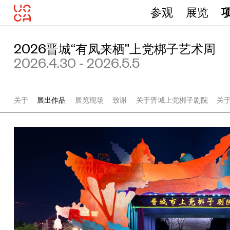
参观
展览
2026晋城“有凤来栖”上党梆子艺术周
2026.4.30 - 2026.5.5
关于
展出作品
展览现场
致谢
关于晋城上党梆子剧院
关