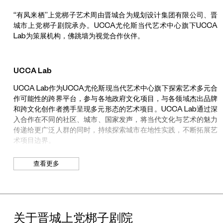
“有凤来栖”上党梆子艺术周由晋城合为规划设计集团有限公司、晋
城市上党梆子剧院承办。UCCA尤伦斯当代艺术中心旗下UCCA
Lab为策展机构，佛跳墙为视觉合作伙伴。
UCCA Lab
UCCA Lab作为UCCA尤伦斯现当代艺术中心旗下探索艺术多元合
作可能性的跨界平台，参与各地政府文化项目，与各领域杰出品牌
和跨文化创作者携手呈现多元形态的艺术项目。UCCA Lab通过深
入合作在不同的社区、城市、国家发声，将当代文化与艺术的魅力
传递给更广泛人群的同时，持续探索城市在地性实践，不断拓展艺
术项目边界。
查看更多
马岩松
建筑师、策展人、MAD建筑事务所创始人
北京出生的建筑师马岩松（生于1975年）以其独特的建筑实践、学
关于晋城上党梆子剧院