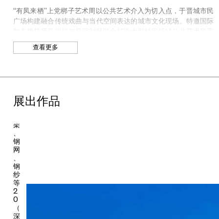
刘
“有凤来栖”上党梆子艺术周以公共艺术介入为切入点，于晋城市民
畅
广场构建融合传统戏曲与当代空间表达的城市文化现场。特邀国际
《
知名建筑师马岩松与导演刘畅联合打造大型特定场域公共艺术装置
《凤台》，作为贯穿此次艺术周整体叙事与空间体验的核心载体。
凤
查看更多
《凤台》立于晋城市民广场轴线尽端，以“吹箫引凤”的历史典故为
台
灵感，将晋城传统戏台的飞檐、藻井等建筑语汇加以抽象转译，并
》
结合数字技术进行重构生成，构建一座兼具雕塑性与剧场功能的当
代空间装置。远观如凤冠覆顶，使历史意象、宇宙秩序与城市日常
2
0
在同一场域中交织共存。
展出作品
2
6
借由当代艺术构建的空间场域《凤台》，上党梆子这一深植于晋城
钢
历史与日常生活的戏曲传统，在此获得了新的表达载体。作为首批
架
国家级非物质文化遗产，上党梆子与农耕文明、庙会仪式及民间信
、
仰体系紧密相连，形成“村村有庙，庙庙有台”的独特文化景观。它
钢
网
不仅是一种延续至今的表演艺术形式，更是一种维系社区情感与公
、
共生活的文化机制。围绕此次大型特定场域公共艺术装置《凤
钢
台》，“有凤来栖”上党梆子艺术周以“好戏荟凤台，锵锵萃晋城”为
纱
主题，邀请晋城市上党梆子剧院展开为期六天的戏曲展演。以上党
等
2
梆子为核心，汇聚山西四大梆子名家及青年演员联袂出演，甄选传
0
统经典剧目与革命题材精品剧目轮番上演。在六天的演出中，传统
（
戏曲从节庆语境中的阶段性呈现，突破既有舞台边界，转化为一种
深