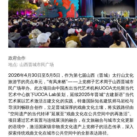
政府合作
地点: 山西晋城市民广场
2026年4月30日至5月5日，作为第七届山西（晋城）太行山文化
旅游节的亮点单元，“有凤来栖”——上党梆子艺术周于山西晋城市
民广场举办。此次项目由中国杰出当代艺术机构UCCA尤伦斯当代
艺术中心旗下UCCA Lab策划，延续2025年晋城“古建新语”当代
艺术展以艺术激活古建文化的实践，特邀国际知名建筑师马岩松与
导演刘畅联合创作，立足晋城深厚的戏曲文化土壤，将实践路径由
马
“空间遗产的当代转译”延展至“戏曲文化在公共空间中的再激活”。
岩
项目通过艺术装置与连续展演的融合，在文旅融合与城市文化更新
松
的语境中，激活国家级非物质文化遗产上党梆子的活态传承，深入
×
探索传统戏曲文化在城市公共空间中的全新表达路径。