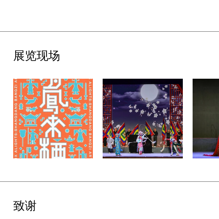
2026年的“有凤来栖”上党梆子艺术周，UCCA Lab持续以当代艺
术为媒介，探索晋城历史文化资源的创新转化路径：以空间为媒
介，将历史遗产转化为可感知的公共体验；以艺术为方法，使传统
文化在当代语境中获得新的表达机制。在此过程中，晋城深厚的古
建与戏曲资源不再只是被保护与陈列的对象，更成为驱动城市文化
展览现场
更新的重要动力。此次“有凤来栖”上党梆子艺术周不仅呈现了一场
跨越传统与当代的文化实践，更为非物质文化遗产如何融入当代城
市生活、在公共空间中实现活态传承，提供了可持续性的实践范
式。
致谢