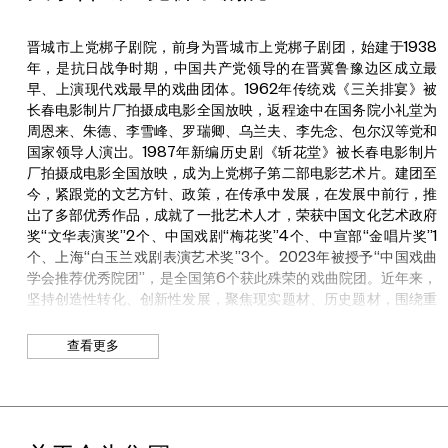
术研究与文化参与的融合，被誉为当代建筑实践的革新者。他以对
现代性的深刻批判性反思为引领，构想未来城市不仅仅服务于功能
与效率，更能滋养人类的情感与精神归属。通过有机形态与技术创
晋城市上党梆子剧院，前身为晋城市上党梆子剧团，始建于1938
新的前瞻性建筑语言，他的作品持续重新界定城市与自然、人类与
年，是抗日战争时期，中国共产党领导的在晋冀鲁豫边区成立最
非人类领域之间的边界。
早、上演现代戏最早的戏曲团体。1962年传统戏《三关排宴》被
长春电影制片厂拍摄成电影全国放映，返程途中在国务院小礼堂为
2014年，马岩松被选定为美国卢卡斯叙事艺术博物馆的首席建筑
周恩来、朱德、李雪峰、罗瑞卿、乌兰夫、李先念、包尔汉等党和
师，成为首位主导海外重大文化地标项目的中国建筑师。二十余年
国家领导人演岀。1987年新编历史剧《斩花堂》被长春电影制片
间，他的事务所通过菲尼克斯博物馆（鹿特丹）、光之隧道（日
厂拍摄成电影全国放映，成为上党梆子第二部电影艺术片。建团至
本），以及深圳湾文化公园、衢州体育公园、胡同幼儿园等项目，
今，紧跟党的文艺方针、政策，在传承中发展，在发展中前行，推
持续探索未来居住的理想形态。
岀了多部优秀作品，成就了一批艺术人才，荣获中国文化艺术政府
奖“文华表演奖”2个、中国戏剧“梅花奖”4个、中宣部“金唱片奖”1
在建筑实践之外，他通过国际展览、出版物及公共艺术作品积极参
个、上海“白玉兰戏剧表演艺术奖”3个。2023年被授予“中国戏曲
与文化话语的建构。2023年，他策划了首届北京艺术双年展"蓝图
学会推荐优秀院团”，是全国第6个获此殊荣的戏曲院团。近年来，
北京"，对城市想象展开批判性审视。此后，他受任为2025年威尼
坚持创造性转化、创新性发展，聚焦现实题材、历史题材，围绕重
斯建筑双年展中国馆策展人，持续在全球范围内引领关于建筑社会
大时间节点，用情用力开展剧目创作，以精品力作讴歌党、讴歌祖
与文化角色的对话。2025年，他入选《时代》杂志"全球百位最具
国、讴歌人民、讴歌英雄，更好满足人民群众精神文化需求。
影响力人物"。2026年，他荣获美国建筑师学会（FAIA）荣誉院
查看更多
2014年以来，精品剧目《蝴蝶杯》《太行娘亲》《郝经》《申纪
士。
兰》连续四届荣获山西省“杏花新剧目奖”。2017年以来，精品剧目
马岩松毕业于耶鲁大学，获建筑学硕士学位，曾执教于清华大学、
《太行娘亲》《大汉母子》入选国家艺术基金大型舞台剧和作品创
北京建筑大学及南加州大学。2024年秋，他受聘担任耶鲁大学埃
作资助项目、传播交流推广资助项目。2018年以来，精品剧目
罗·沙里宁建筑设计客座教授。
《太行娘亲》《沁岭花开》入选国家舞台艺术精品创作扶持工程全