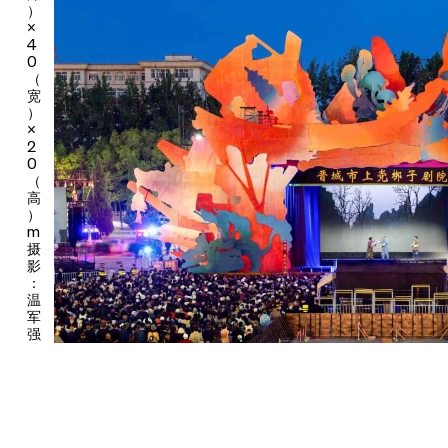
可被感知、参与、共享的公共文化经验，在当代艺术构建的空间之
）
×
中焕发新的观看方式与情感联结。4月30号当晚，第七届山西（晋
4
城）太行山文化旅游节暨“梆声启幕”戏曲晚会正式启幕，知名戏曲
0
主持人白燕升担纲主持，多位中国戏剧梅花奖艺术家与杏花奖名家
（
同台献演，融合上党梆子、晋剧、蒲剧、北路梆子、昆曲等多剧种
宽
）
声腔，各具特色的戏曲在同一空间中交汇，为整场艺术周拉开序
×
幕。
2
0
而本次艺术周“有凤来栖”这一主题，源自晋城金凤凰庇佑山河的地
（
方传说，在连续近一年的城市文化盛宴中完成一次精妙的当代转
高
译。2025年，由UCCA Lab策划的晋城城市体验中心的开馆展
）
m
——“古建新语”当代艺术展，首次以艺术语言转译晋城古建，开启
摄
了“有凤来栖”的序章。今年4月初，UCCA Lab邀请艺术家崔小清
影
为晋城创作的户外大型装置《百鸟朝凤》，在城市体验中心南入口
：
绽放。而今随着《凤台》落地于晋城市民广场轴线尽端，“有凤来
温
栖”又在《凤台》的实体空间中获得了新的意涵：《凤台》成为“栖
军
强
息之所”，戏曲艺术、表演者与市民在此汇聚，如凤来栖。在公共
艺术与城市空间的交汇之中，一个多方参与、持续生成的文化场域
由此展开。传统戏曲不再只是被观看和保存的对象，成为城市中不
断被激活、共享、再创造的文化资源。
自2025年的“古建新语”当代艺术展到《百鸟朝凤》的落成，再到