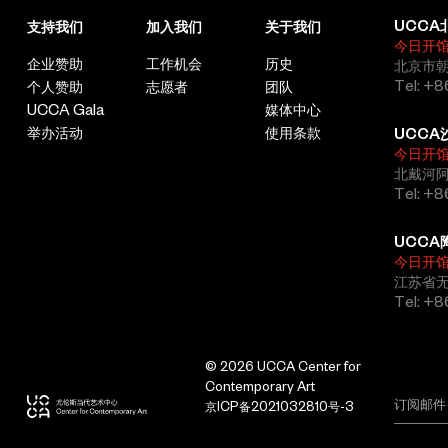
UCCA
支持我们
加入我们
关于我们
今日开
企业赞助
工作机会
历史
北京市朝
Tel: +8
个人赞助
志愿者
团队
UCCA Gala
媒体中心
举办活动
使用条款
UCCA
今日开
北戴河
Tel: +
UCCA
今日开
江苏省
Tel: +
© 2026 UCCA Center for
Contemporary Art
京ICP备2021032810号-3