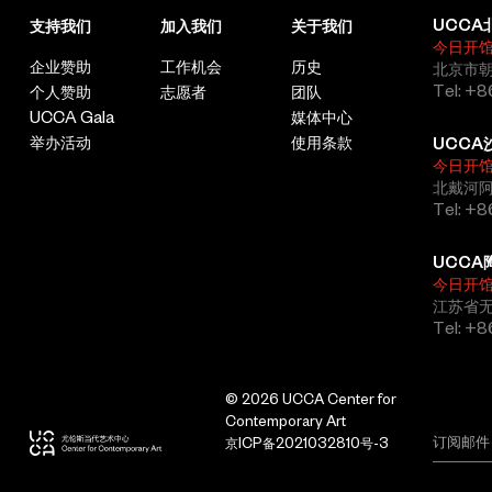
UCCA
支持我们
加入我们
关于我们
今日开
企业赞助
工作机会
历史
北京市朝
Tel: +8
个人赞助
志愿者
团队
UCCA Gala
媒体中心
举办活动
使用条款
UCCA
今日开
北戴河
Tel: +
UCCA
今日开
江苏省
Tel: +
© 2026 UCCA Center for
Contemporary Art
京ICP备2021032810号-3