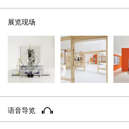
信息传播、消费图像和数字治理在社会生活中对情感和认知的塑
造，试图反观我们赖以生存的世界之形态。
展览现场
赞助与支持
感谢Kvadrat对本次展览的特别支持，以及法国驻华使馆提供的展
览支持。展览由多乐士提供独家环保墙面方案支持，真力提供独家
音响设备与技术支持。同时亦感谢尤伦斯艺术基金会理事会、
UCCA国际委员会、UCCA青年赞助人、首席战略合作伙伴阿那
亚、首席艺读伙伴DIOR迪奥、联合战略合作伙伴彭博、沃捷集团
和垠艺生物，以及特约战略合作伙伴巴可、多乐士、真力和Stey
长期以来的宝贵支持。
展览同期活动
在展期内，UCCA公共实践部将推出众多精彩的公共活动，其中包
语音导览
括2期线上对话、1期影像艺术交流与1期身体工作坊。2期线上对话
将围绕2位艺术家的创作思路展开，探讨在技术高速发展的现实社
会中对环境的抵抗与对个体情感的微妙捕捉。在影像艺术交流中，
参展艺术家刘诗园将邀请观众观看其影像作品，并与独立策展人、