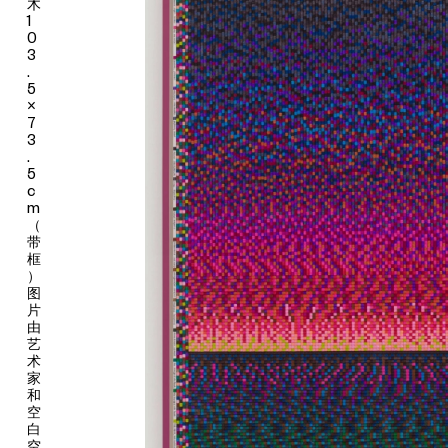
木
内化中实现永久的自我驯服。在这个迫切的当下，亟需重构一种真
1
0
正意义上更为智慧而利他——却未必是“最佳”的生态。如何解除精
3
神政治对心灵的异化，怀着对万物间连接性的敏感意识去发现一种
.
远离人类中心迷思的技术生态，并实现一种“超于人类”（more-
5
than-human）的生活？艺术创作能否挽救“优化”意义至上的当代
×
7
生活，甚至彻底弑之并在废墟中创造生活？
3
.
上述背景在杜阿尔和刘诗园各自一直以来的创作中，几乎构成了某
5
种默认的当代语境——尽管他们此前从未有过创作交集，也有着
c
全然不同的生活轨迹，但他们的作品却在不同形式上深刻体现出对
m
该议题从个体到普遍意义的关注。作为与后网络艺术运动密切相关
（
带
的人物之一，法国艺术家大卫·杜阿尔往往从网络世界和无名大众中
框
汲取素材，将来源于生活的声音、录像、诗歌和撰述文本进行转
）
化，在用户与机器关系的杂糅和持续变形的集体情感表征中，通过
图
雕塑与影像装置等形式塑造流变中的社会空间，并想象抵抗的可能
片
由
性。在展览中，由UCCA委任创作的杜阿尔全新装置作品《噢，河
艺
童》（
O
'
t
'
kappa
，2022）以末日美学的姿态，屹立于人类生活的
术
城市广场之中，仿佛一个连结了复杂现实和黑暗网络世界的全视巨
家
眼怪物，虎视众生并吞吐着尘世间一切不可告人的肮脏事物，却在
和
空
后者的给养下，俨然生成一朵娇艳无比的“恶之花”，并反噬现实世
白
界；装置作品《金丝雀感觉》（
Canary Feel It
，2022）中的半兽
空