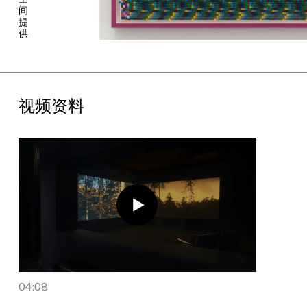
半笼人物则沿用了杜阿尔早期创作中常见的面具驯兽师形象——
间
行进方向不受自身步履所控，其坚定的使命即为自身坚固的牢笼
提
——这不失为现代人类生存悖论的一种写照。杜阿尔以其标志性
供
的造型语言充分展现了他对不断腐化的现代人类世界的敏锐感知：
在其钟爱的铝材的流动性中，注入了激浪派艺术、地下文化、骇客
行动主义等运动所融萃的能量，令作品仿佛一曲出逃尘世的旋律，
在永恒的自我型塑中迎接着新自然的“回归”。
视频资料
而刘诗园往往在兼顾全球化语境中伦理问题之复杂性的同时，通过
其基于图像的素描、拼贴摄影、录像和装置创作，质问不断变化的
技术对私人空间的侵袭，以及消费文化对人的影响，并提出对人类
命运的真切关怀。由UCCA委任创作的全新影像作品《绿毯子的
梦》（
Green Blanket Dream
，2023），通过梦一般的情境，生
动地描绘出生命的跳动息止与世界脉搏的全然并进，以女性主义态
度诉说着她对人和环境互相牵动的情感关照的感知；刘诗园与柯瑞
谦联合创作的场域特定装置作品《从无论何物到幸福》（
From
Whatever To Happiness
，2023），则尝试在新的语境下重新激
活美术馆空间，通过创造出一片想象的林中栖息之地，为观者带来
独特视角下的冥思体验。
“心灵优化”侧重通过两位艺术家本身的创作中对当代世界的深刻洞
04:08
察，跨领域理解其思考方法中隐性的相似性和关联，邀请人们思考