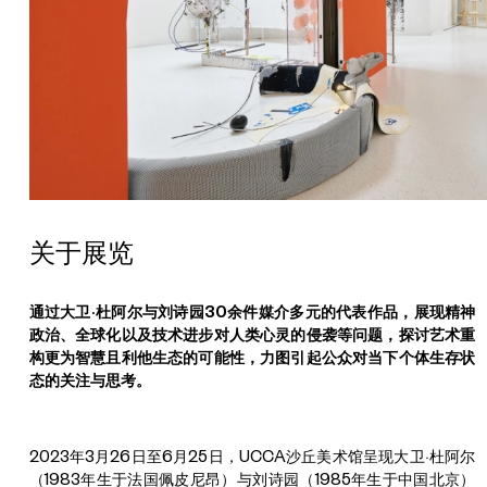
刘
诗
园
关于展览
《
被
通过大卫·杜阿尔与刘诗园30余件媒介多元的代表作品，展现精神
惩
政治、全球化以及技术进步对人类心灵的侵袭等问题，探讨艺术重
罚
构更为智慧且利他生态的可能性，力图引起公众对当下个体生存状
的
态的关注与思考。
你
和
2023年3月26日至6月25日，UCCA沙丘美术馆呈现大卫·杜阿尔
我
（1983年生于法国佩皮尼昂）与刘诗园（1985年生于中国北京）