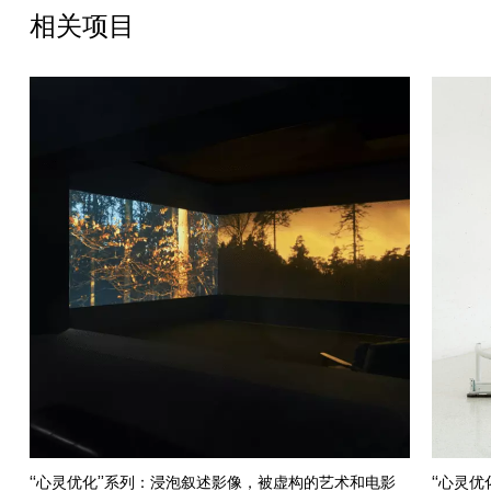
相关项目
艺术评论家、艺术电影导演等一起讨论被解构、被编辑的图像叙
事，尝试打破原有的知识边界，跳脱出在固有的制度与规范支配下
的陈规和感知方式。在1号展厅开展的身体工作坊将邀请观众于艺术
家的作品上休憩与交流，通过肢体间的即兴接触与文字阅读分享个
人故事。
关于艺术家
大卫·杜阿尔
1983年生于法国佩皮尼昂，现生活工作于法国巴黎。大卫·杜阿尔
于2011年毕业于法国巴黎国立高等美术学院，现任教于巴黎-塞尔
奇国家艺术学院。语言是大卫·杜阿尔作品的基础。他通过互联网收
集文本和诗歌，加以改造，并转化成其雕塑作品的源泉。大卫·杜阿
尔将语言作为创作材料，带入各种匿名、混乱、离间、病态、挫败
的诗句，以杂糅的方式重新定义这个诗歌空间。当他将真实世界千
疮百孔的环境带到数字技术之中，其中的幻想空间也更推进了一
步。
杜阿尔的重要个展包括：“O'Ti'Lulabies”（塞拉维斯当代美术馆，
“心灵优化”系列：浸泡叙述影像，被虚构的艺术和电影
“心灵优