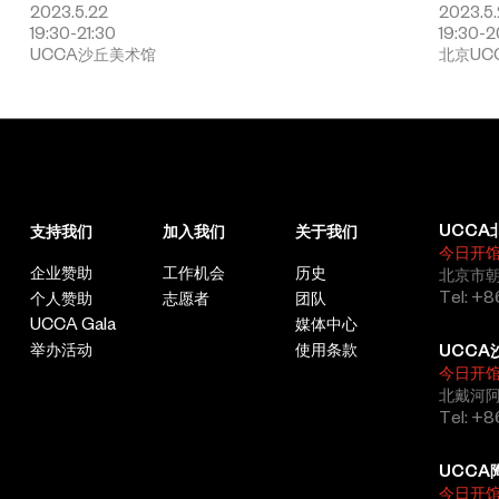
波尔图，2022)；“O'Ti' Lulaby”（巴黎法兰西岛地区当代艺术基
2023.5.22
2023.5
金会，巴黎，2020）；米兰Battaglia艺术铸造厂项目空间
19:30-21:30
19:30-2
UCCA沙丘美术馆
北京UC
KURA（米兰，2018）；“群马”（布伦瑞克艺术博物馆，布伦瑞
克，2016）；“Mo'Swallow”（巴黎东京宫，巴黎，2014）；
“)juicy o'f the nest.”（纽约雕塑中心，纽约，2014）。部分群展
包括：“欲望：从20世纪到数字时代的一次修正”（都柏林爱尔兰现
代美术馆，都柏林，2019）；“童年：追寻梦鱼的又一个香蕉日”
（巴黎东京宫，巴黎，2018）；“今日将至”(光州双年展，光州，
2018)；“美杜莎”（2017）和“协作者：作为艺术家的网络”（巴黎
市立现代艺术博物馆，巴黎，2015-2016）；“非人类”（弗里德利
UCCA
支持我们
加入我们
关于我们
希阿鲁门美术馆，卡塞尔，2015）；“欧罗巴，欧罗巴”（阿斯楚普
今日开
·费恩利现代艺术博物馆，奥斯陆，2014）；“剧烈加速度”（台北
企业赞助
工作机会
历史
北京市朝
双年展，台北，2014）；“同时……瞬间之后”（里昂双年展，里
Tel: +8
个人赞助
志愿者
团队
昂，2013）；“召唤者”（巴黎保乐力加基金会，巴黎，2012）。
UCCA Gala
媒体中心
杜阿尔曾在意大利罗马美第奇别墅罗马法国学院驻留（2017-
举办活动
使用条款
UCCA
2018），他的作品被法国巴黎市立现代艺术博物馆、法国国家当
今日开
代艺术基金会、法国法兰西岛地区当代艺术基金会、法国利穆赞地
北戴河
区当代艺术基金会等收藏。
Tel: +
UCCA
刘诗园
今日开