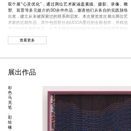
N
双个展“心灵优化”，通过两位艺术家涵盖素描、摄影、录像、雕
o
塑、装置等多元媒介的30余件作品，邀请他们从各自的实践脉络
.
出发，建立从未被探索过的联系和启发。本次展览首次展出两位艺
术家的近期作品，其中包括部分由UCCA委任的全新创作，并精选
1
其过往的代表性作品。大卫·杜阿尔与刘诗园虽来自不同的背景和创
4
作领域，却均通过多媒介的创作展现了对当代世界的洞察与感知，
》
查看更多
唤起个体对于如何让心灵摆脱“自我优化”和“精神政治”束缚的思
考。“心灵优化：大卫·杜阿尔、刘诗园双个展”由UCCA策展人方言
2
0
策划。
2
2
在后疫情时代的新物质政治中，我们与其他生态参与者在这个“满
水
载”的星球上处于共生的关系，新技术和全球化的网络社交生活正
展出作品
彩
不断改变我们的思维、情感和交流方式。随着人、社会和非人类三
纸
者的加速交叠和共同演变，我们必须重新审视日益复杂的生存环境
上
彩
中的危机、人类异化的行为和情绪机制。当人类创造的技术几乎脱
色
离人类的意志，其执着于追求最佳方案的理性思维逐渐开始扮演主
马
导的角色，某种最优化的自驱模式已深深嵌入当代人的心灵之中，
克
令疲惫不堪的生命处于岌岌可危的赤裸状态之下。而就个体而言，
笔
、
当代人对自我优化的迷恋和内化——这种不直接控制个人的自我
彩
剥削方式，被韩炳哲称为“精神政治学”的当代统治技术，已经深入
绘
情绪并通过精神规划和指导稳定和延续现行制度，使得个体心甘情
橡
愿且充满热情地在自我剥削中获得快乐与成就感，并在权力关系的