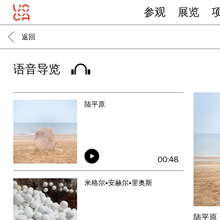
参观
展览
返回
语音导览
陆平原
00:48
米格尔•安赫尔•里奥斯
陆平原