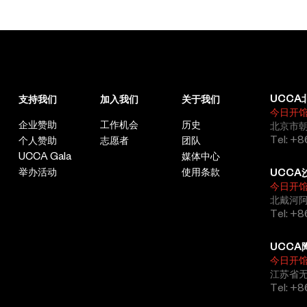
UCCA
支持我们
加入我们
关于我们
今日开
企业赞助
工作机会
历史
北京市朝
Tel: +8
个人赞助
志愿者
团队
UCCA Gala
媒体中心
举办活动
使用条款
UCCA
今日开
北戴河
Tel: +
UCCA
今日开
江苏省
Tel: +