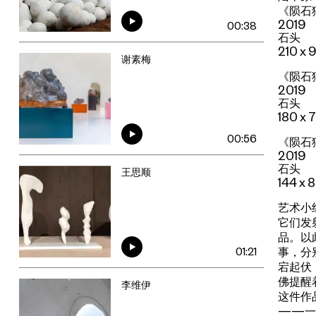
《陨石
2019
00:38
石头
210 x 
谢素梅
《陨石
2019
石头
180 x 
00:56
《陨石猎
2019
石头
王思顺
144 x 
艺术小
它们发
品。以
事，分
01:21
宕起伏
佛提醒
李维伊
这件作
——一