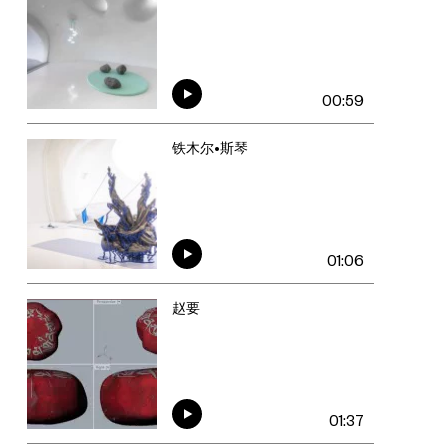
00:59
铁木尔•斯琴
01:06
赵要
01:37