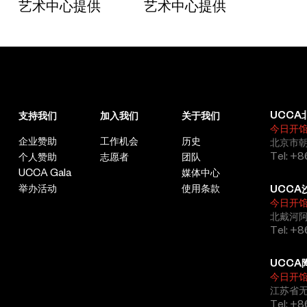
艺术中心提供
艺术中心提供
UCCA
支持我们
加入我们
关于我们
今日开
企业赞助
工作机会
历史
北京市朝
Tel: +8
个人赞助
志愿者
团队
UCCA Gala
媒体中心
举办活动
使用条款
UCCA
今日开
北戴河
Tel: +
UCCA
今日开
江苏省
Tel: +