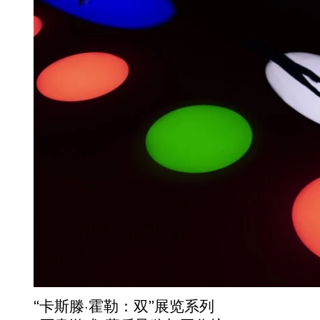
“卡斯滕·霍勒：双”展览系列