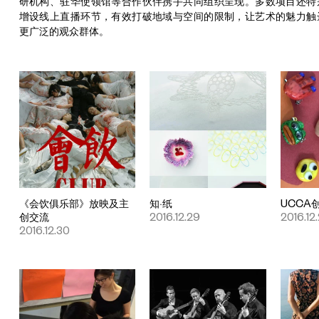
研机构、驻华使领馆等合作伙伴携手共同组织呈现。多数项目还特
增设线上直播环节，有效打破地域与空间的限制，让艺术的魅力触
更广泛的观众群体。
《会饮俱乐部》放映及主
知·纸
UCCA
创交流
2016.12.29
2016.12
2016.12.30