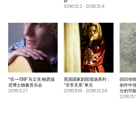
好
2016.12.3 - 2016.12.4
“弦—139”马立克·帕西兹
英国国家剧院现场系列：
回归传
尼博士独奏音乐会
“非常关系”单元
创作中
2016.11.27
2016.11.19 - 2016.12.24
分的可
2016.11.1