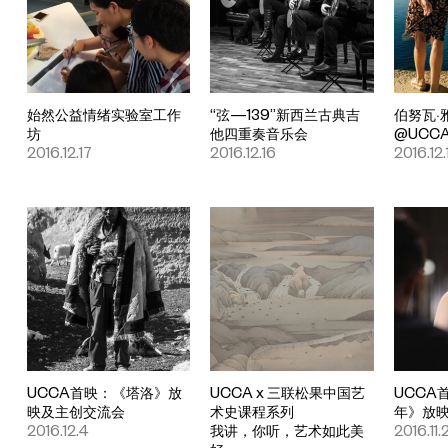
始然公益情绪实验室工作
“弦—139”新西兰古典吉
伯努瓦·
坊
他四重奏音乐会
@UCC
2016.12.17
2016.12.16
2016.12.1
UCCA首映：《塔洛》放
UCCA x 三联松果中国艺
UCCA
映及主创交流会
术史课程系列
年》放
2016.12.4
我讲，你听，艺术如此美
2016.11.